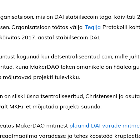
nisatsioon, mis on DAI stabiilsecoin taga, käivitati 2
sen. Organisatsioon töötas välja
Tegija
Protokolli koh
käivitas 2017. aastal stabiilsecoin DAI.
untust kogunud kui detsentraliseeritud coin, mille juh
eritud, kuna MakerDAO token omanikele on hääleõigu
s mõjutavad projekti tulevikku.
n on siiski üsna tsentraliseeritud, Christenseni ja as
valt MKRi, et mõjutada projekti suunda.
 teatas MakerDAO mitmest
plaanid DAI varude mitme
 reaalmaailma varadesse ja tehes koostööd krüptoett