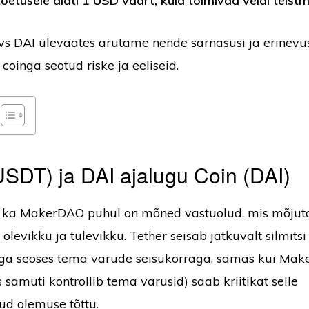
toetusele alati 1 USD väärt, kuid toimivad veidi teist
 vs DAI ülevaates arutame nende sarnasusi ja erinevus
coinga seotud riske ja eeliseid.
USDT) ja DAI ajalugu Coin (DAI)
ui ka MakerDAO puhul on mõned vastuolud, mis mõjut
levikku ja tulevikku. Tether seisab jätkuvalt silmitsi
ega seoses tema varude seisukorraga, samas kui Ma
 samuti kontrollib tema varusid) saab kriitikat selle
tud olemuse tõttu.