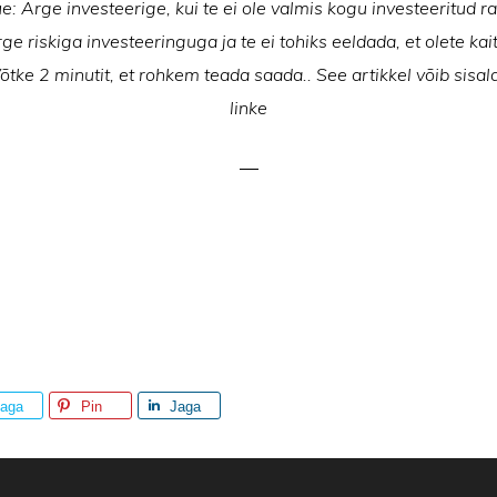
: Ärge investeerige, kui te ei ole valmis kogu investeeritud 
e riskiga investeeringuga ja te ei tohiks eeldada, et olete kai
Võtke 2 minutit, et rohkem teada saada.. See artikkel võib sisald
linke
aga
Pin
Jaga