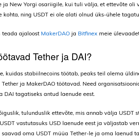
ja New Yorgi osariigile, kui tuli välja, et ettevõte oli
 kohta, ning USDT ei ole alati olnud üks-ühele taga
 teada ajaloost
MakerDAO
ja
Bitfinex
meie ülevaadet
öötavad Tether ja DAI?
te, kuidas stabiilnecoins töötab, peaks teil olema üld
as Tether ja MakerDAO töötavad. Need organisatsiooni
a DAI tagatiseks antud laenude eest.
iguslik, tulunduslik ettevõte, mis annab välja USDT st
b USDT vastutasuks USD laenude eest ja väljastab v
jad saavad oma USDT müüa Tether-le ja oma laenud ta