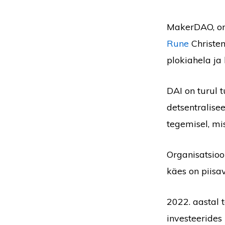
MakerDAO, orga
Rune
Christen
plokiahela ja 
DAI on turul t
detsentralise
tegemisel, mi
Organisatsioo
käes on piisa
2022. aastal
investeerides