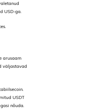
 valetanud
tud USD-ga.
es.
ine arusaam
d väljastavad
abiilsecoin.
ermitud USDT
gasi nõuda.