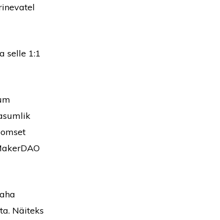
rinevatel
a selle 1:1
eum
kasumlik
oomset
a MakerDAO
raha
a. Näiteks