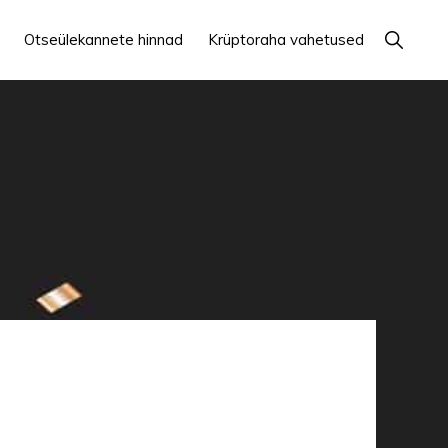
Näita
Otseülekannete hinnad
Krüptoraha vahetused
otsingut