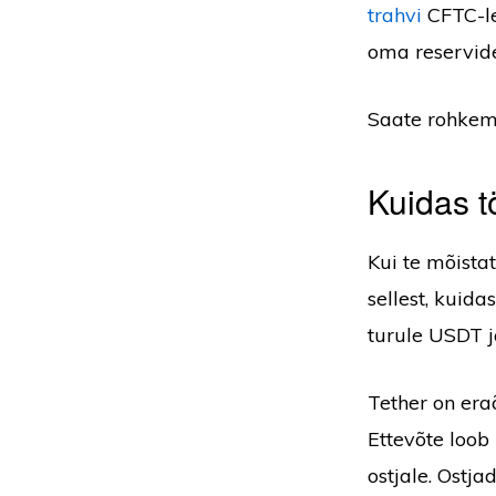
trahvi
CFTC-le 
oma reservide
Saate rohkem
Kuidas t
Kui te mõista
sellest, kuid
turule USDT j
Tether on eraõ
Ettevõte loo
ostjale. Ost