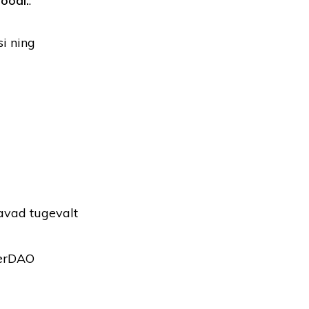
moodi.
.
i ning
avad tugevalt
kerDAO