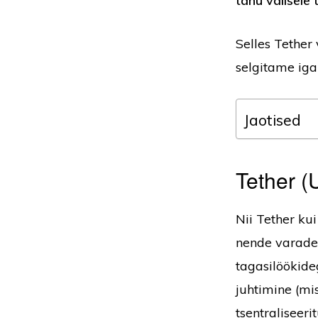
tänu välisele 
Selles Tether
selgitame iga 
Jaotised
Tether (
Nii Tether k
nende varade o
tagasilöökid
juhtimine (mis
tsentraliseeri