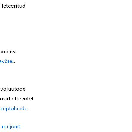
lleteeritud
 poolest
evõte
...
tovaluutade
asid ettevõtet
rüptohindu
.
 miljonit