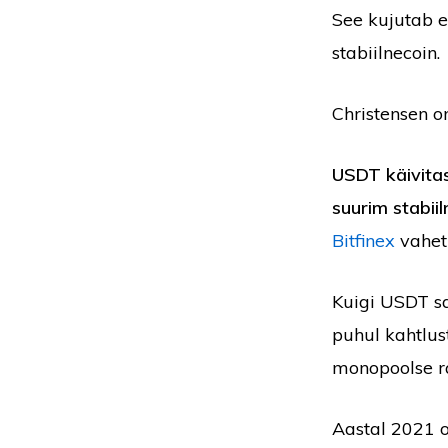
See kujutab e
stabiilnecoin.
Christensen o
USDT käivitas
suurim stabiil
Bitfinex
vahet
Kuigi USDT s
puhul kahtlus
monopoolse ra
Aastal 2021 o