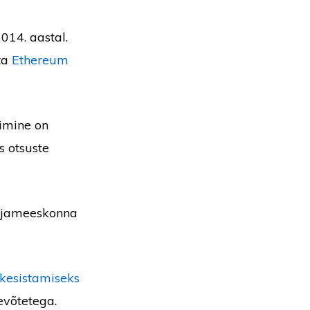
014. aastal.
ta
Ethereum
timine on
s otsuste
utajameeskonna
kesistamiseks
evõtetega.