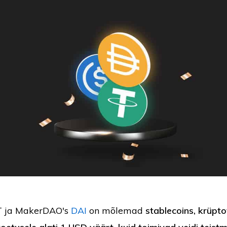
T ja MakerDAO's
DAI
on mõlemad
stablecoins, krüpt