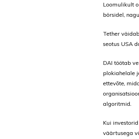
Loomulikult o
börsidel, nag
Tether väidab
seotus USA do
DAI töötab vei
plokiahelale 
ettevõte, mid
organisatsio
algoritmid.
Kui investori
väärtusega v