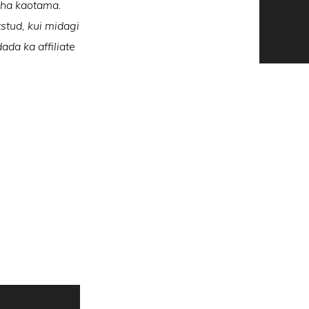
raha kaotama.
tstud, kui midagi
ada ka affiliate