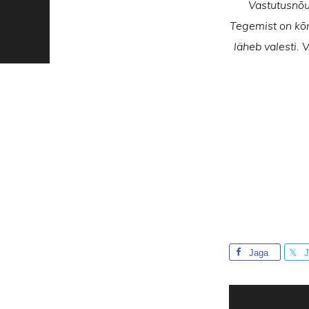
Vastutusnõue
Tegemist on kõrg
läheb valesti. 
Jaga
J