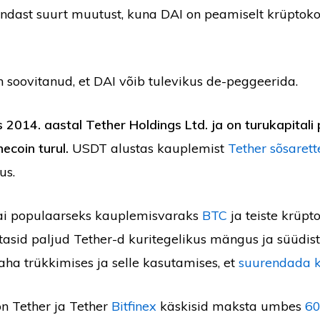
ndast suurt muutust, kuna DAI on peamiselt krüptoko
n soovitanud, et DAI võib tulevikus de-peggeerida.
 2014. aastal Tether Holdings Ltd. ja on turukapitali
necoin turul.
USDT alustas kauplemist
Tether sõsarett
us.
ai populaarseks kauplemisvaraks
BTC
ja teiste krüp
tasid paljud Tether-d kuritegelikus mängus ja süüdist
ha trükkimises ja selle kasutamises, et
suurendada k
n Tether ja Tether
Bitfinex
käskisid maksta umbes
60