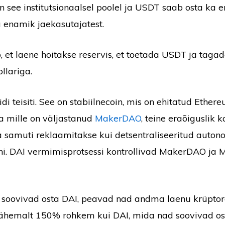
n see institutsionaalsel poolel ja USDT saab osta ka e
u enamik jaekasutajatest.
, et laene hoitakse reservis, et toetada USDT ja tagad
llariga.
di teisiti. See on stabiilnecoin, mis on ehitatud Ether
ja mille on väljastanud
MakerDAO
, teine eraõiguslik 
a samuti reklaamitakse kui detsentraliseeritud auton
oni. DAI vermimisprotsessi kontrollivad MakerDAO j
d soovivad osta DAI, peavad nad andma laenu krüpto
ähemalt 150% rohkem kui DAI, mida nad soovivad ost