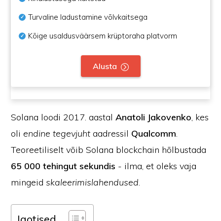
Turvaline ladustamine võlvkaitsega
Kõige usaldusväärsem krüptoraha platvorm
Alusta
Solana loodi 2017. aastal
Anatoli Jakovenko
, kes
oli
endine tegevjuht
aadressil
Qualcomm
.
Teoreetiliselt võib Solana blockchain hõlbustada
65 000 tehingut sekundis
- ilma, et oleks vaja
mingeid
skaleerimislahendused
.
Jaotised