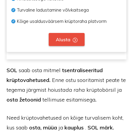
Turvaline ladustamine võlvkaitsega
Kõige usaldusväärsem krüptoraha platvorm
Alusta
SOL
saab osta mitmel
tsentraliseeritud
krüptovahetused.
Enne ostu sooritamist peate te
tegema järgmist
hoiustada raha
krüptobörsil ja
osta žetoonid
tellimuse esitamisega
.
Need krüptovahetused on kõige turvalisem koht,
kus saab
osta, müüa
ja
kauplus
.
SOL märk.