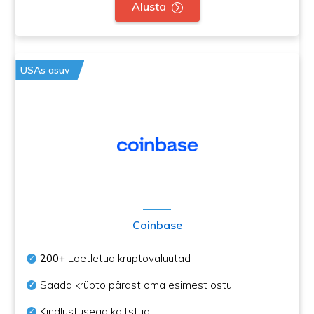
Alusta
USAs asuv
Coinbase
200+
Loetletud krüptovaluutad
Saada krüpto pärast oma esimest ostu
Kindlustusega kaitstud