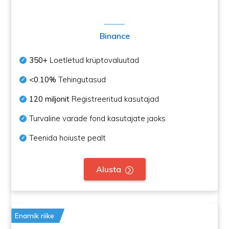
Binance
350+
Loetletud krüptovaluutad
<0.10%
Tehingutasud
120 miljonit
Registreeritud kasutajad
Turvaline varade fond kasutajate jaoks
Teenida hoiuste pealt
Alusta
Enamik riike