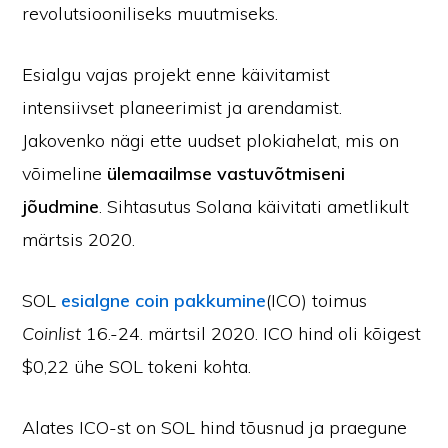
revolutsiooniliseks muutmiseks.
Esialgu vajas projekt enne käivitamist
intensiivset planeerimist ja arendamist.
Jakovenko nägi ette uudset plokiahelat, mis on
võimeline
ülemaailmse vastuvõtmiseni
jõudmine
. Sihtasutus Solana käivitati ametlikult
märtsis 2020.
SOL
esialgne coin pakkumine
(ICO) toimus
Coinlist
16.-24. märtsil 2020. ICO hind oli kõigest
$0,22 ühe SOL tokeni kohta.
Alates ICO-st on SOL hind tõusnud ja praegune