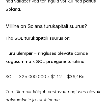
nad valideerivad tehinguid või kui nad
panus
Solana
.
Milline on Solana turukapitali suurus?
The
SOL turukapitali suurus
on:
Turu ülempiir = ringluses olevate coinde
kogusumma
x
SOL praegune turuhind
SOL = 325 000 000 x $112 = $36,4Bn
Turu ülempiir kõigub vastavalt ringluses olevale
pakkumisele ja turuhinnale.