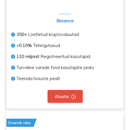
Binance
350+
Loetletud krüptovaluutad
<0.10%
Tehingutasud
120 miljonit
Registreeritud kasutajad
Turvaline varade fond kasutajate jaoks
Teenida hoiuste pealt
Alusta
Enamik riike