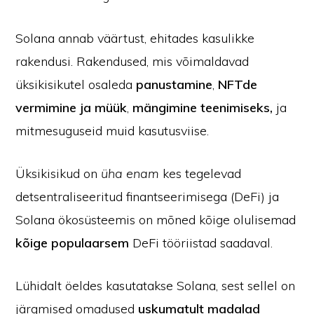
Solana annab väärtust, ehitades kasulikke
rakendusi. Rakendused, mis võimaldavad
üksikisikutel osaleda
panustamine
,
NFTde
vermimine ja müük
,
mängimine teenimiseks,
ja
mitmesuguseid muid kasutusviise.
Üksikisikud on
üha enam
kes tegelevad
detsentraliseeritud finantseerimisega (DeFi) ja
Solana ökosüsteemis on mõned kõige olulisemad
kõige populaarsem
DeFi tööriistad saadaval.
Lühidalt öeldes kasutatakse Solana, sest sellel on
järgmised omadused
uskumatult madalad