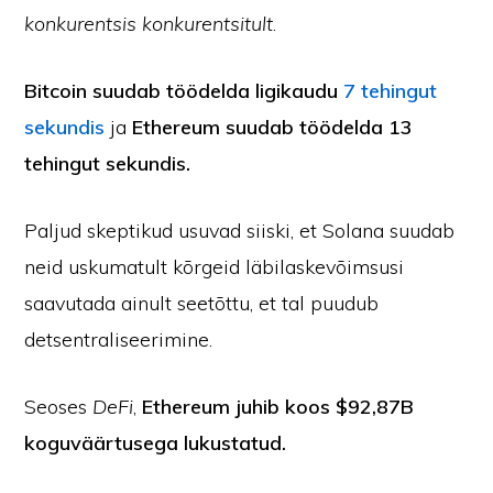
konkurentsis konkurentsitult
.
Bitcoin suudab töödelda ligikaudu
7 tehingut
sekundis
ja
Ethereum suudab töödelda 13
tehingut sekundis.
Paljud skeptikud usuvad siiski, et Solana suudab
neid uskumatult kõrgeid läbilaskevõimsusi
saavutada ainult seetõttu, et tal puudub
detsentraliseerimine.
Seoses
DeFi
,
Ethereum juhib koos $92,87B
koguväärtusega lukustatud.