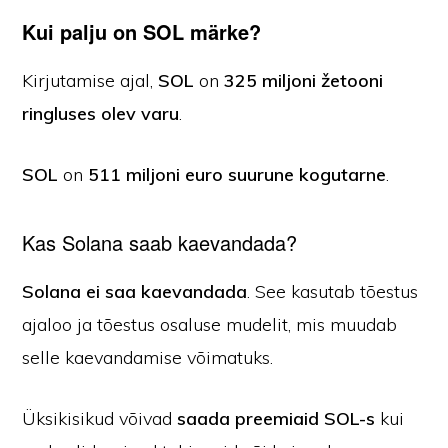
Kui palju on SOL märke?
Kirjutamise ajal,
SOL
on
325 miljoni žetooni
ringluses olev varu
.
SOL
on
511 miljoni euro suurune kogutarne
.
Kas Solana saab kaevandada?
Solana ei saa kaevandada
. See kasutab tõestus
ajaloo ja tõestus osaluse mudelit, mis muudab
selle kaevandamise võimatuks.
Üksikisikud võivad
saada preemiaid SOL-s
kui