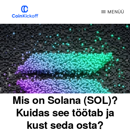
Skip
MENÜÜ
to
main
COIN
AVALÖÖK
content
Mis on Solana (SOL)?
Kuidas see töötab ja
kust seda osta?