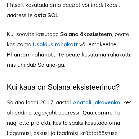
lihtsalt kasutada oma
deebet
või
krediitkaart
aadressile
osta SOL
.
Kui soovite kasutada
Solana ökosüsteem
, peate
kasutama
Usaldus rahakott
või emakeelne
Phantom rahakott
. Te peate kasutama rahakotti,
mis ühildub Solana-ga.
Kui kaua on Solana eksisteerinud?
Solana loodi 2017. aastal
Anatoli Jakovenko
,
kes
oli
endine tegevjuht
aadressil
Qualcomm.
Ta
nägi ette projekti, kus ta saaks kasutada oma
kogemusi, oskusi ja teadmisi krüptotööstuse