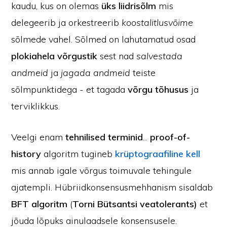
kaudu, kus on olemas
üks liidrisõlm
mis
delegeerib ja orkestreerib
koostalitlusvõime
sõlmede vahel. Sõlmed on lahutamatud osad
plokiahela võrgustik
sest nad
salvestada
andmeid
ja
jagada andmeid
teiste
sõlmpunktidega - et tagada
võrgu tõhusus
ja
terviklikkus.
Veelgi enam
tehnilised terminid
...
proof-of-
history
algoritm tugineb
krüptograafiline kell
mis annab igale võrgus toimuvale tehingule
ajatempli. Hübriidkonsensusmehhanism sisaldab
BFT algoritm
(
Torni Bütsantsi veatolerants)
et
jõuda lõpuks ainulaadsele konsensusele.