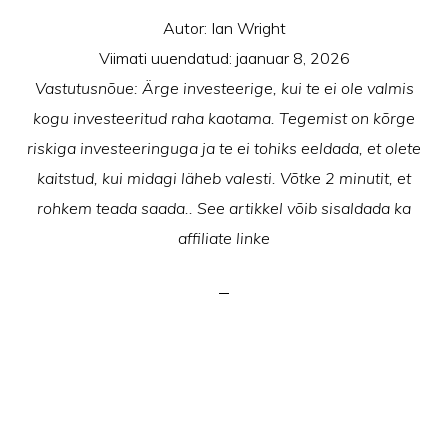
Autor:
Ian Wright
Viimati uuendatud:
jaanuar 8, 2026
Vastutusnõue: Ärge investeerige, kui te ei ole valmis
kogu investeeritud raha kaotama. Tegemist on kõrge
riskiga investeeringuga ja te ei tohiks eeldada, et olete
kaitstud, kui midagi läheb valesti. Võtke 2 minutit, et
rohkem teada saada.. See artikkel võib sisaldada ka
affiliate linke