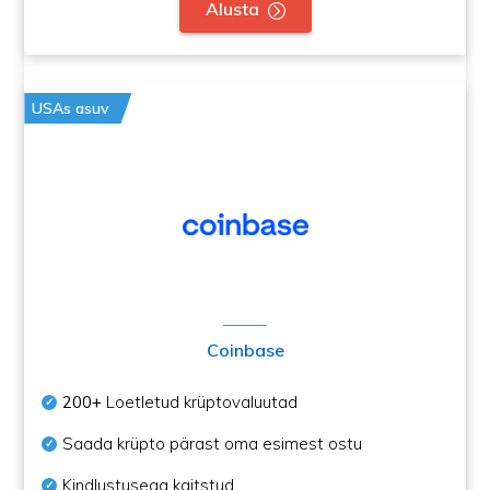
Alusta
USAs asuv
Coinbase
200+
Loetletud krüptovaluutad
Saada krüpto pärast oma esimest ostu
Kindlustusega kaitstud