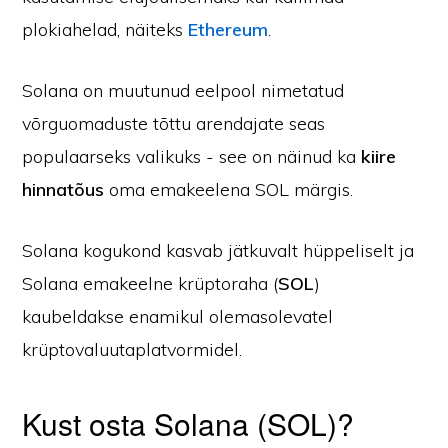
plokiahelad, näiteks
Ethereum
.
Solana on muutunud eelpool nimetatud
võrguomaduste tõttu arendajate seas
populaarseks valikuks - see on näinud ka
kiire
hinnatõus
oma emakeelena SOL märgis.
Solana kogukond kasvab jätkuvalt hüppeliselt ja
Solana emakeelne krüptoraha (
SOL
)
kaubeldakse enamikul olemasolevatel
krüptovaluutaplatvormidel.
Kust osta Solana (SOL)?