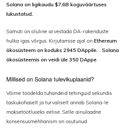
Solana on ligikaudu $7,6B koguväärtuses
lukustatud.
Samuti on oluline arvestada DA-rakenduste
hulka igas võrgus. Kirjutamise ajal on
Ethereum
ökosüsteem on koduks 2945 DAppile.
. .
Solana
ökosüsteemis on veidi üle 350 DAppe
.
Millised on Solana tulevikuplaanid?
Võime töödelda tuhandeid tehinguid sekundis
taskukohaselt ja turvaliselt annab Solana-le
maksetöötluseks eelise. Selle ainulaadne
konsensusmehhanism on osutunud