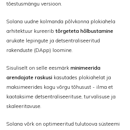
tõestusmängu versioon.
Solana uudne kolmanda põlvkonna plokiahela
arhitektuur kureerib
tõrgeteta hõlbustamine
arukate lepingute ja detsentraliseeritud
rakenduste (DApp) loomine.
Sisuliselt on selle eesmärk
minimeerida
arendajate raskusi
kasutades plokiahelat ja
maksimeerides kogu võrgu tõhusust - ilma et
kaotaksime detsentraliseerituse, turvalisuse ja
skaleeritavuse.
Solana võrk on optimeeritud tulutoova süsteemi