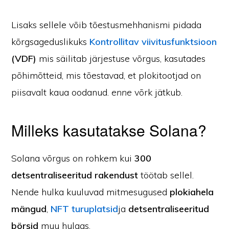
Lisaks sellele võib tõestusmehhanismi pidada
kõrgsageduslikuks
Kontrollitav viivitusfunktsioon
(VDF)
mis säilitab järjestuse võrgus, kasutades
põhimõtteid, mis tõestavad, et plokitootjad on
piisavalt kaua oodanud.
enne
võrk jätkub.
Milleks kasutatakse Solana?
Solana võrgus on rohkem kui
300
detsentraliseeritud rakendust
töötab sellel.
Nende hulka kuuluvad mitmesugused
plokiahela
mängud
,
NFT turuplatsid
ja
detsentraliseeritud
börsid
muu hulgas.