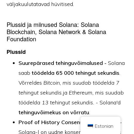
väljakuulutatavad hüvitised.
Plussid ja miinused Solana: Solana
Blockchain, Solana Network & Solana
Foundation
Plussid
Copyright © 2026 Brilliant British Ltd, mis tegutseb nime all Coin Kickoff
Ettevõtte number 10490224
Aadress: Great Portland Street 167-169, London, Ühendkuningriik, W1W
Suurepärased tehinguvõimalused -
Solana
5PF.
Sisu on mõeldud teavitamise eesmärgil ja ei ole investeerimisnõustamine.
saab
töödelda 65 000 tehingut sekundis
.
Varasemad tulemused ei viita tulevastele tulemustele. Krüptoraha
investeerimine on seotud riskiga.
Võrreldes
Bitcoin, mis suudab töödelda 7
Krüptoraha ei ole reguleeritud Ühendkuningriigi finantsjärelevalveasutuse
poolt ja see ei kuulu Ühendkuningriigi finantsteenuste hüvitussüsteemi või
tehingut sekundis.
ja
Ethereum, mis suudab
Ühendkuningriigi finantsombudsmani teenuse pädevusse. Krüptovaluutasse
investeerimine on seotud riskiga ja krüptovaluuta võib oma väärtust
töödelda 13 tehingut sekundis.
- Solana'd
suurendada või kaotada osaliselt või täielikult. Krüptoraha müügist saadud
kasumile võib kohaldada kapitalitulu maksu.
tehinguvõimekus on võrratu
.
KODU
KOHTA
PRIVAATSUSPOLIITIKA
VÕTKE MEIEGA ÜHENDUST
Proof of History Consensus Mechanism -
Estonian
Solana-l on uudne konsensusalgoritm, mis