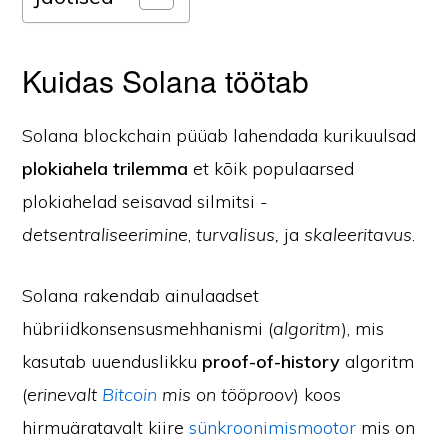
Kuidas Solana töötab
Solana blockchain püüab lahendada kurikuulsad
plokiahela trilemma
et kõik populaarsed
plokiahelad seisavad silmitsi -
detsentraliseerimine
,
turvalisus,
ja
skaleeritavus
.
Solana rakendab ainulaadset
hübriidkonsensusmehhanismi (
algoritm
), mis
kasutab uuenduslikku
proof-of-history
algoritm
(
erinevalt
Bitcoin
mis on tööproov
) koos
hirmuäratavalt kiire
sünkroonimismootor
mis on