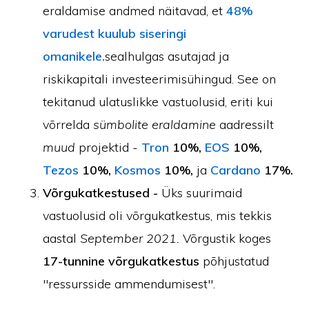
eraldamise andmed näitavad, et
48%
varudest kuulub siseringi
omanikele.
sealhulgas asutajad ja
riskikapitali investeerimisühingud. See on
tekitanud ulatuslikke vastuolusid, eriti kui
võrrelda
sümbolite eraldamine
aadressilt
muud
projektid -
Tron
10%,
EOS
10%,
Tezos
10%,
Kosmos
10%,
ja
Cardano
17%.
Võrgukatkestused -
Üks suurimaid
vastuolusid oli võrgukatkestus, mis tekkis
aastal
September 2021.
Võrgustik koges
17-tunnine võrgukatkestus
põhjustatud
"ressursside ammendumisest".