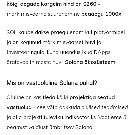
kõigi aegade kõrgeim hind on $260
-
märkimisväärne suurenemine
peaaegu 1000x.
SOL kaubeldakse praegu enamikul platvormidel
ja on kogunud märkimisväärset huvi ja
investeeringuid, kuna uuenduslikud DApps
äratavad inimeste huvi.
Solana ökosüsteem
.
Mis on vastuoluline Solana puhul?
Oluline on käsitleda kõiki
projektiga seotud
vastuolud
- see võib pakkuda
olulised teadmised
ja olla projekti tuleviku indikaatoriks. Vaatleme
3
peamist vaidlust
ümbritsev Solana.