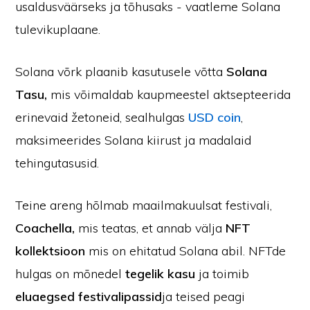
usaldusväärseks ja tõhusaks - vaatleme Solana
tulevikuplaane.
Solana võrk plaanib kasutusele võtta
Solana
Tasu,
mis võimaldab kaupmeestel aktsepteerida
erinevaid žetoneid, sealhulgas
USD coin
,
maksimeerides Solana kiirust ja madalaid
tehingutasusid.
Teine areng hõlmab maailmakuulsat festivali,
Coachella,
mis teatas, et annab välja
NFT
kollektsioon
mis on ehitatud Solana abil. NFTde
hulgas on mõnedel
tegelik kasu
ja toimib
eluaegsed festivalipassid
ja teised peagi