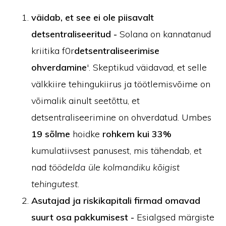
väidab, et see ei ole piisavalt
detsentraliseeritud -
Solana on kannatanud
kriitika f0r
detsentraliseerimise
ohverdamine
'. Skeptikud väidavad, et selle
välkkiire tehingukiirus ja töötlemisvõime on
võimalik ainult seetõttu, et
detsentraliseerimine on ohverdatud. Umbes
19 sõlme
hoidke
rohkem kui 33%
kumulatiivsest panusest, mis tähendab, et
nad
töödelda üle kolmandiku kõigist
tehingutest
.
Asutajad ja riskikapitali firmad omavad
suurt osa pakkumisest -
Esialgsed märgiste