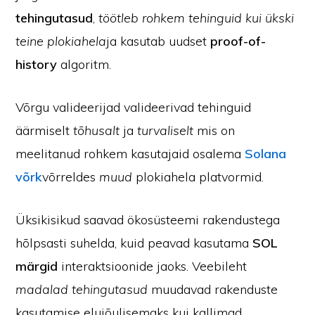
tehingutasud
,
töötleb rohkem tehinguid kui ükski
teine plokiahela
ja kasutab uudset
proof-of-
history
algoritm.
Võrgu valideerijad valideerivad tehinguid
äärmiselt
tõhusalt
ja
turvaliselt
mis on
meelitanud rohkem kasutajaid osalema
Solana
võrk
võrreldes
muud
plokiahela platvormid.
Üksikisikud saavad ökosüsteemi rakendustega
hõlpsasti suhelda, kuid peavad kasutama
SOL
märgid
interaktsioonide jaoks. Veebileht
madalad tehingutasud
muudavad rakenduste
kasutamise elujõulisemaks kui kallimad