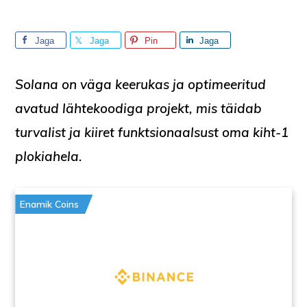
Jaga
Jaga
Pin
Jaga
Solana on väga keerukas ja optimeeritud
avatud lähtekoodiga projekt, mis täidab
turvalist ja kiiret funktsionaalsust oma
kiht-1
plokiahela
.
Enamik Coins