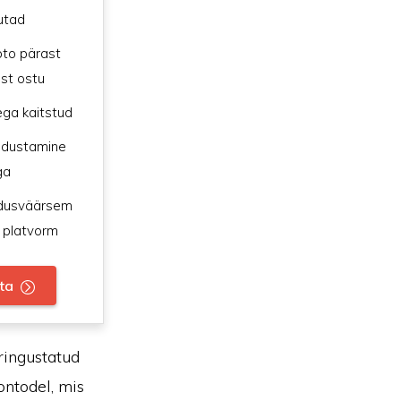
utad
pto pärast
st ostu
ega kaitstud
ladustamine
ga
ldusväärsem
 platvorm
ta
ringustatud
ontodel, mis