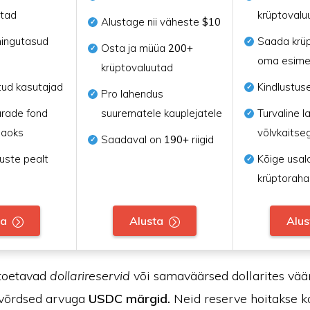
utad
krüptovalu
Alustage nii väheste
$10
ingutasud
Saada krü
Osta ja müüa
200+
oma esime
krüptovaluutad
tud kasutajad
Kindlustus
Pro lahendus
arade fond
suurematele kauplejatele
Turvaline 
jaoks
võlvkaitse
Saadaval on
190+
riigid
uste pealt
Kõige usa
krüptoraha
ta
Alusta
Alus
toetavad
dollarireservid
või samaväärsed dollarites vää
 võrdsed arvuga
USDC märgid.
Neid reserve hoitakse k