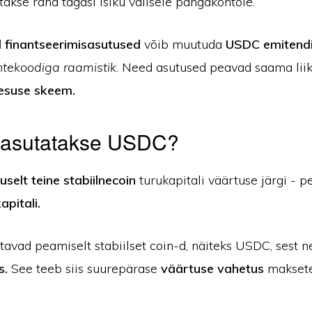
takse raha tagasi isiku välisele pangakontole.
 finantseerimisasutused
võib muutuda
USDC emitend
tekoodiga raamistik
. Need asutused peavad saama li
mesuse skeem.
 kasutatakse USDC?
uselt teine stabiilnecoin
turukapitali väärtuse järgi - 
apitali.
tavad peamiselt stabiilset coin-d, näiteks USDC, sest 
s.
See teeb siis suurepärase
väärtuse vahetus
makset
.