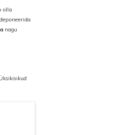
 olla
 deponeerida
ra
nagu
Üksikisikud