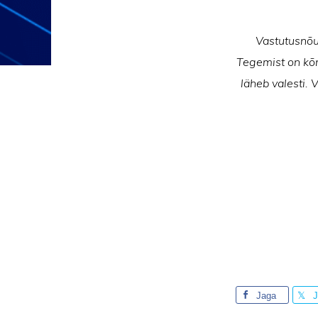
Vastutusnõue
Tegemist on kõrg
läheb valesti. 
Jaga
J