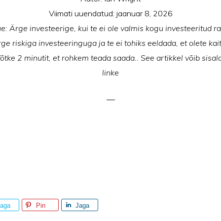
Viimati uuendatud:
jaanuar 8, 2026
: Ärge investeerige, kui te ei ole valmis kogu investeeritud 
e riskiga investeeringuga ja te ei tohiks eeldada, et olete kai
Võtke 2 minutit, et rohkem teada saada.. See artikkel võib sisald
linke
aga
Pin
Jaga