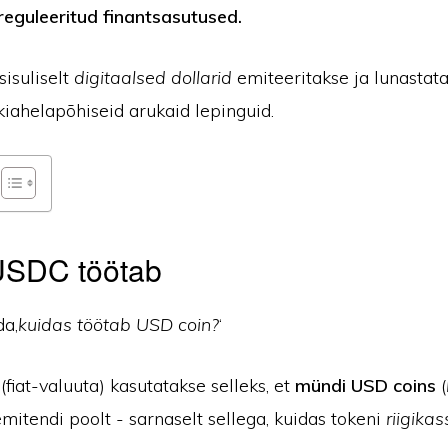
eguleeritud finantsasutused.
sisuliselt
digitaalsed dollarid
emiteeritakse ja lunastata
kiahelapõhiseid arukaid lepinguid.
USDC töötab
da,
kuidas töötab USD coin?
‘
 (fiat-valuuta) kasutatakse selleks, et
mündi USD coins
(
emitendi poolt - sarnaselt sellega, kuidas tokeni
riigika