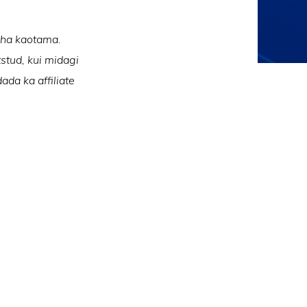
raha kaotama.
tstud, kui midagi
ada ka affiliate