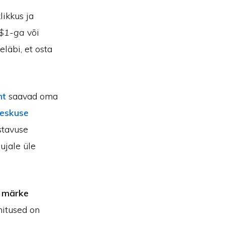
likkus ja
 $1-ga
või
läbi, et osta
nt
saavad oma
eskuse
stavuse
ujale üle
a
märke
nnitused on