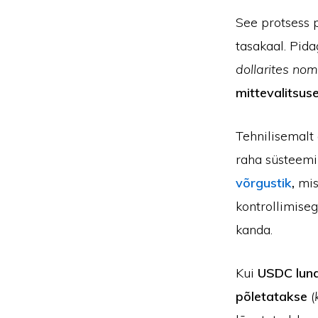
See protsess 
tasakaal. Pid
dollarites nom
mittevalitsus
Tehnilisemalt 
raha süsteemi
võrgustik
,
mi
kontrollimise
kanda.
Kui
USDC lun
põletatakse
(