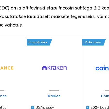
SDC
) on laialt levinud
stabiilnecoin
suhtega 1:1 ko
 kasutatakse laialdaselt maksete tegemiseks, või
se vahetus
.
Enamik riike
USAs asuv
ance
Kraken
Coi
etud
USAs asuv
200+
Loetl