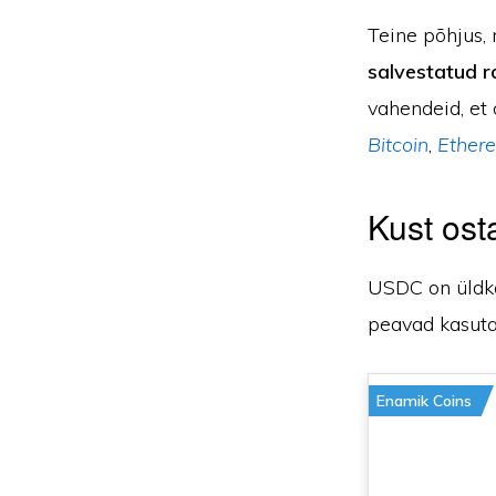
Teine põhjus,
salvestatud r
vahendeid, et 
Bitcoin
,
Ether
Kust os
USDC on üldkas
peavad kasu
Enamik Coins