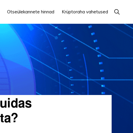
Näita
Otseülekannete hinnad
Krüptoraha vahetused
otsingut
uidas
sta?