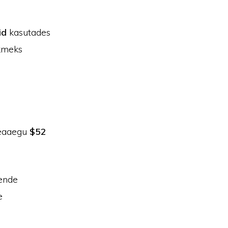
id
kasutades
ikmeks
peaaegu
$52
nende
e