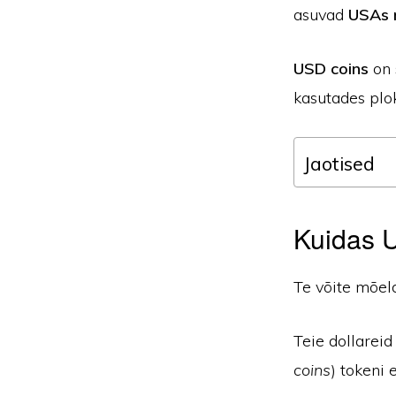
asuvad
USAs r
USD coins
on 
kasutades plo
Jaotised
Kuidas 
Te võite mõel
Teie dollareid
coins
) tokeni 