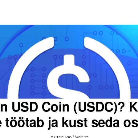
on USD Coin (USDC)? K
 töötab ja kust seda o
Autor:
Ian Wright