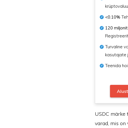
krüptovalu
<0.10%
Teh
120 miljonit
Registreeri
Turvaline v
kasutajate 
Teenida hoi
Alus
USDC märke 
varad, mis on