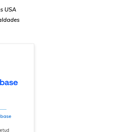
os
USA
maldades
nbase
etud