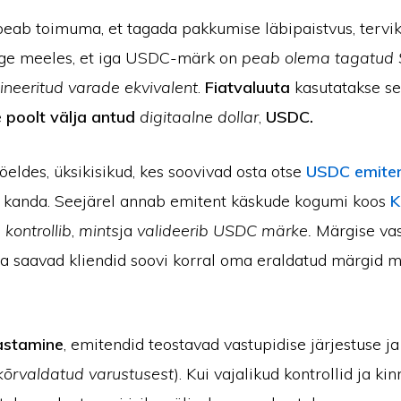
peab toimuma, et tagada pakkumise läbipaistvus, tervik
age meeles, et iga USDC-märk on
peab olema tagatud
ineeritud varade ekvivalent
.
Fiatvaluuta
kasutatakse see
e poolt välja antud
digitaalne dollar
,
USDC.
öeldes, üksikisikud, kes soovivad osta otse
USDC emite
 kanda. Seejärel annab emitent käskude kogumi koos
K
s
kontrollib
,
mints
ja
valideerib USDC märke.
Märgise va
ga saavad kliendid soovi korral oma eraldatud märgid m
astamine
, emitendid teostavad vastupidise järjestuse j
kõrvaldatud varustusest
). Kui vajalikud kontrollid ja ki