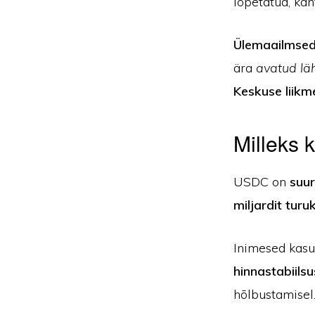
lõpetatud, kan
Ülemaailmsed
ära
avatud läh
Keskuse liik
Milleks
USDC on
suur
miljardit turuk
Inimesed kasu
hinnastabiilsu
hõlbustamisel