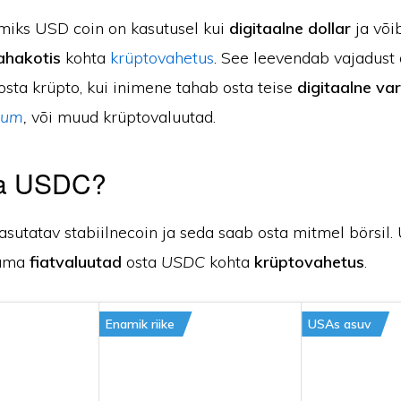
 miks USD coin on kasutusel kui
digitaalne dollar
ja võib
ahakotis
kohta
krüptovahetus
. See leevendab vajadust
osta krüpto, kui inimene tahab osta teise
digitaalne va
eum
,
või muud krüptovaluutad.
ta USDC?
utatav stabiilnecoin ja seda saab osta mitmel börsil. 
tama
fiatvaluutad
osta
USDC
kohta
krüptovahetus
.
Enamik riike
USAs asuv