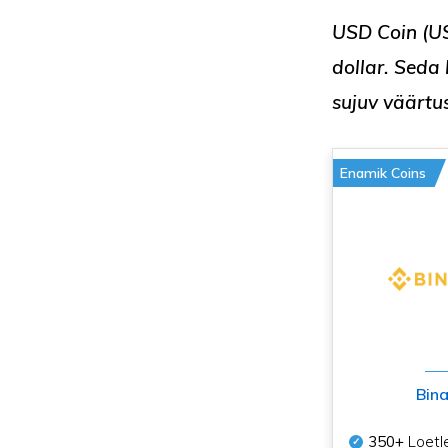
USD Coin (
U
dollar
. Seda
sujuv väärtu
Enamik Coins
Bin
350+
Loetl