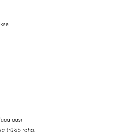
kse,
luua uusi
ssa trükib raha
.