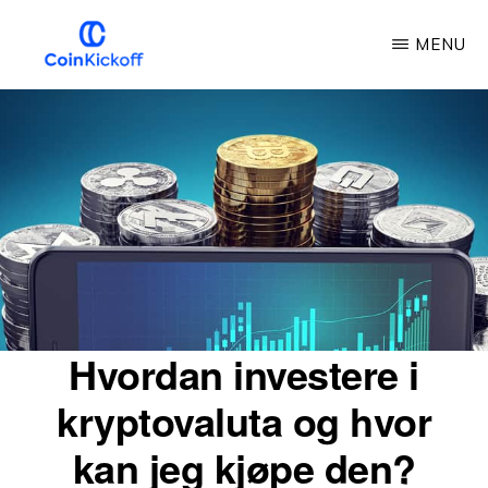
Gå
MENU
til
hovedinnhold
COIN
KICKOFF
Hvordan investere i
kryptovaluta og hvor
kan jeg kjøpe den?