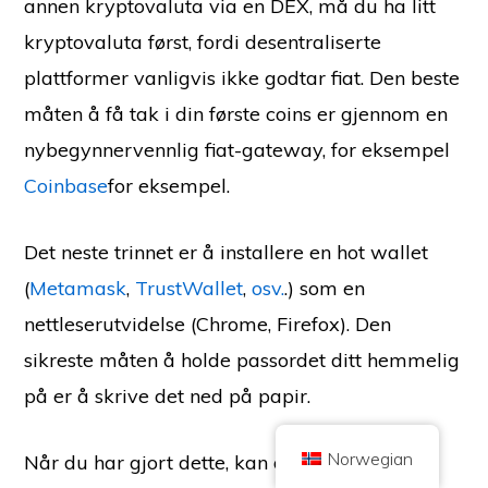
annen kryptovaluta via en DEX, må du ha litt
kryptovaluta først, fordi desentraliserte
plattformer vanligvis ikke godtar fiat. Den beste
måten å få tak i din første coins er gjennom en
nybegynnervennlig fiat-gateway, for eksempel
Copyright © 2026 Brilliant British Ltd, som handler under navnet Coin
Coinbase
for eksempel.
Kickoff
Bedriftsnummer 10490224
Adresse: 2nd Floor 167-169 Great Portland Street, London,
Storbritannia, W1W 5PF.
Det neste trinnet er å installere en hot wallet
Innholdet er for informasjonsformål og er ikke investeringsrådgivning.
Tidligere resultater er ikke en indikasjon på fremtidige resultater. Investering
(
Metamask
,
TrustWallet
,
osv.
.) som en
i kryptovaluta er forbundet med risiko.
Kryptovaluta er ikke regulert av UK Financial Conduct Authority og er ikke
nettleserutvidelse (Chrome, Firefox). Den
underlagt beskyttelse under UK Financial Services Compensation Scheme
eller innenfor jurisdiksjonen til UK Financial Ombudsman Service.
sikreste måten å holde passordet ditt hemmelig
Investering i kryptovaluta er forbundet med risiko, og kryptovaluta kan øke i
verdi, eller miste deler av eller hele verdien. Kapitalgevinstskatt kan gjelde
for fortjeneste fra salg av kryptovaluta.
på er å skrive det ned på papir.
HJEM
OM
RETNINGSLINJER FOR PERSONVERN
KONTAKT OSS
Norwegian
Når du har gjort dette, kan du flytte