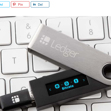
el
Pin
Del