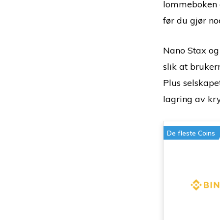
lommeboken din
før du gjør no
Nano Stax og
slik at bruke
Plus selskape
lagring av kr
De fleste Coins