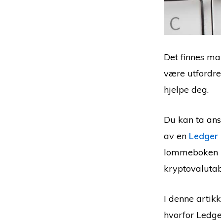
Det finnes m
være utfordre
hjelpe deg.
Du kan ta ans
av en
Ledger
lommeboken pr
kryptovalutab
I denne artikk
hvorfor Ledg