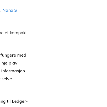
X
,
Nano S
 og et kompakt
å fungere med
 hjelp av
g informasjon
 selve
ng til Ledger-