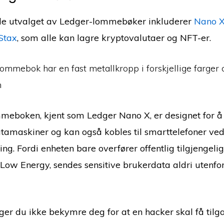
e utvalget av Ledger-lommebøker inkluderer
Nano 
Stax
, som alle kan lagre kryptovalutaer og NFT-er.
ommebok har en fast metallkropp i forskjellige farger
n
eboken, kjent som Ledger Nano X, er designet for 
tamaskiner og kan også kobles til smarttelefoner ved
ng. Fordi enheten bare overfører offentlig tilgjengeli
 Low Energy, sendes sensitive brukerdata aldri utenfor
ger du ikke bekymre deg for at en hacker skal få tilga