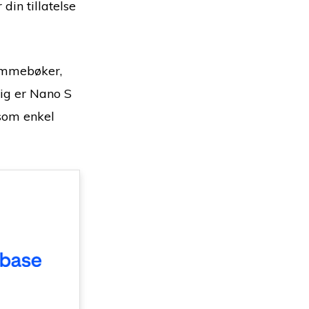
din tillatelse
lommebøker,
ig er Nano S
 som enkel