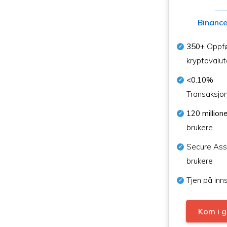
Binanc
350+
Oppfø
kryptovalut
<0.10%
Transaksjo
120 million
brukere
Secure Ass
brukere
Tjen på inn
Kom i 