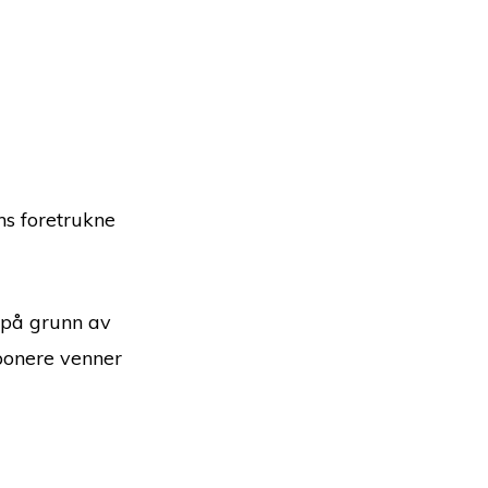
ns foretrukne
 på grunn av
mponere venner