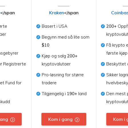
e
</span
Kraken
</span
Coinba
rte
Basert i USA
200+
Oppf
aer
kryptovalu
Begynn med så lite som
$10
Få krypto e
nsgebyrer
første kjøp
Kjøp og salg
200+
er
Registrerte
kryptovalutaer
Beskyttet 
Pro-løsning for større
Sikker lag
et Fund for
tradere
hvelvbesky
Tilgjengelig i
190+
land
Den mest p
skudd
kryptovalu
gang
Kom i gang
Kom i 