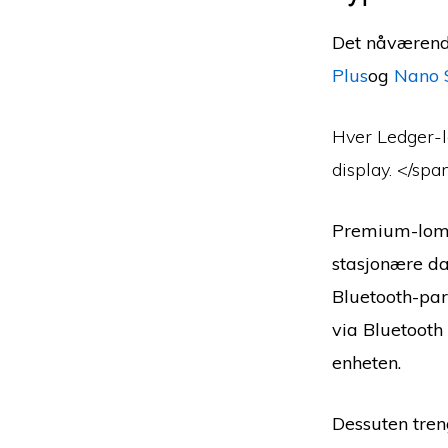
Det nåværend
Plus
og
Nano 
Hver Ledger-l
display. </spa
Premium-lomm
stasjonære da
Bluetooth-pari
via Bluetooth
enheten.
Dessuten tren