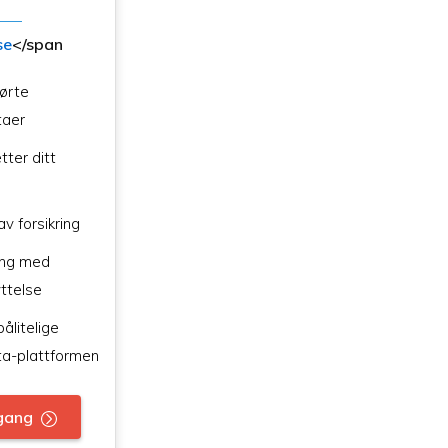
se
</span
ørte
taer
tter ditt
av forsikring
ring med
ttelse
ålitelige
ta-plattformen
gang