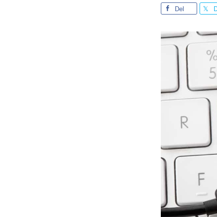
Del
D