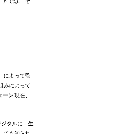
イドでは、そ
）によって監
組みによって
ェーン
.現在、
デジタルに「生
しても知られ