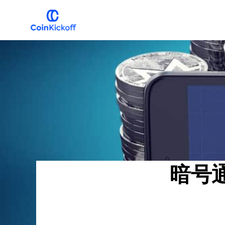
主
メ
要
イ
ナ
ン
COIN
キ
ビ
コ
ッ
ク
ゲ
ン
オ
フ
ー
テ
シ
ン
ョ
ツ
ン
へ
へ
ス
暗号
ス
キ
キ
ッ
ッ
プ
プ