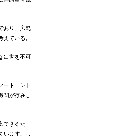
であり、広範
考えている。
な出世を不可
マートコント
機関が存在し
御できるた
ています。し