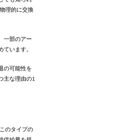
物理的に交換
、一部のアー
めています。
退の可能性を
つ主な理由の1
。このタイプの
総供給量を規