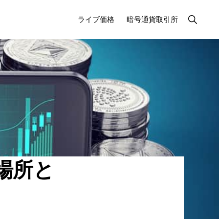
検
ライブ価格
暗号通貨取引所
索
を
表
示
す
る
場所と