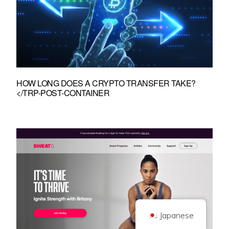
HOW LONG DOES A CRYPTO TRANSFER TAKE?
著作権 © 2026 ブリリアント・ブリティッシュ社（Coinキックオフとして取
</TRP-POST-CONTAINER
引
会社番号 10490224
住所2階 167-169 Great Portland Street, London, United Kingdom, W1W
5PF
コンテンツは情報提供を目的としたものであり、投資アドバイスではありま
せん。過去の実績は将来の結果を示唆するものではありません。暗号通貨へ
の投資にはリスクが伴います。
暗号通貨は、英国金融行為監督庁の規制を受けず、英国金融サービス補償制
度による保護や英国金融オンブズマンサービスの管轄範囲には含まれませ
ん。暗号通貨への投資にはリスクが伴い、暗号通貨は価値が上がることもあ
れば、一部または全部の価値を失うこともあります。暗号通貨の販売による
利益にはキャピタルゲイン税が適用される場合があります。
ホーム
について
プライバシーポリシー
お問い合わせ
Japanese