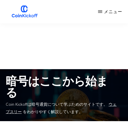
メ
メニュー
イ
ン
COIN
キ
コ
ッ
ク
ン
オ
フ
テ
ン
ツ
暗号はここから始ま
へ
る
ス
キ
Coin Kickoffは暗号通貨について学ぶためのサイトです。
ウェ
ッ
ブスリー
をわかりやすく解説しています。
プ