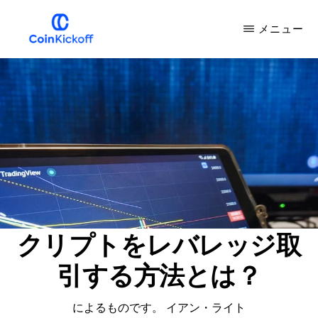
メ
メニュー
イ
ン
COIN
キ
コ
ッ
ク
ン
オ
フ
テ
ン
ツ
へ
ス
クリプトをレバレッジ取
キ
引する方法とは？
ッ
プ
によるものです。
イアン・ライト