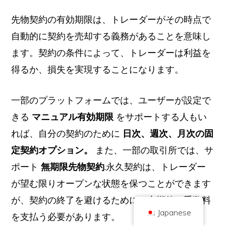
先物契約の有効期限は、トレーダーがその時点で
自動的に契約を売却する義務があることを意味し
ます。契約の条件によって、トレーダーは利益を
得るか、損失を実現することになります。
著作権 © 2026 ブリリアント・ブリティッシュ社（Coinキックオフとして取
引
一部のプラットフォームでは、ユーザーが設定で
会社番号 10490224
住所2階 167-169 Great Portland Street, London, United Kingdom, W1W
5PF
きる
マニュアル有効期限
をサポートする人もい
コンテンツは情報提供を目的としたものであり、投資アドバイスではありま
れば、自分の契約のために
日次、週次、月次の固
せん。過去の実績は将来の結果を示唆するものではありません。暗号通貨へ
の投資にはリスクが伴います。
定契約オプション。
また、一部の取引所では、サ
暗号通貨は、英国金融行為監督庁の規制を受けず、英国金融サービス補償制
度による保護や英国金融オンブズマンサービスの管轄範囲には含まれませ
ポート
無期限先物契約
.永久契約は、トレーダー
ん。暗号通貨への投資にはリスクが伴い、暗号通貨は価値が上がることもあ
れば、一部または全部の価値を失うこともあります。暗号通貨の販売による
利益にはキャピタルゲイン税が適用される場合があります。
が望む限りオープンな状態を保つことができます
ホーム
について
プライバシーポリシー
お問い合わせ
が、契約の終了を避けるために、定期的に手数料
Japanese
を支払う必要があります。