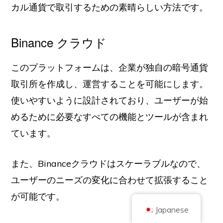
カル通貨で取引するための素晴らしい方法です。
Binance クラウド
このプラットフォームは、企業が独自の暗号通貨
取引所を作成し、運営することを可能にします。
著作権 © 2026 ブリリアント・ブリティッシュ社（Coinキックオフとして取
引
使いやすいように設計されており、ユーザーが始
会社番号 10490224
住所2階 167-169 Great Portland Street, London, United Kingdom, W1W
5PF
めるために必要なすべての機能とツールが含まれ
コンテンツは情報提供を目的としたものであり、投資アドバイスではありま
せん。過去の実績は将来の結果を示唆するものではありません。暗号通貨へ
ています。
の投資にはリスクが伴います。
暗号通貨は、英国金融行為監督庁の規制を受けず、英国金融サービス補償制
度による保護や英国金融オンブズマンサービスの管轄範囲には含まれませ
また、Binanceクラウドはスケーラブルなので、
ん。暗号通貨への投資にはリスクが伴い、暗号通貨は価値が上がることもあ
れば、一部または全部の価値を失うこともあります。暗号通貨の販売による
利益にはキャピタルゲイン税が適用される場合があります。
ユーザーのニーズの変化に合わせて拡張すること
ホーム
について
プライバシーポリシー
お問い合わせ
が可能です。
Japanese