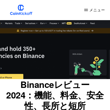
メ
メニュー
イ
ン
COIN
キ
コ
ッ
ク
ン
オ
フ
テ
ン
ツ
へ
ス
Binanceレビュー
キ
2024：機能、料金、安全
ッ
プ
性、長所と短所