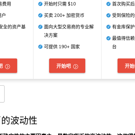
易费用
开始时只需
$10
首次购买后
用户
买卖
200+
加密货币
受到保险
安全的资产基
面向大型交易商的专业解
有金库保护
决方案
最值得信赖
可提供
190+
国家
台
吧
开始吧
开始
币的波动性