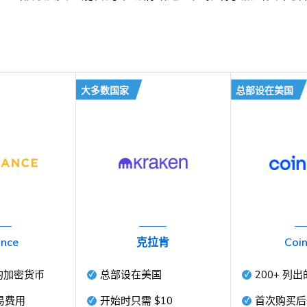
大多数国家
总部设在美国
ance
克拉肯
Coi
的加密货币
总部设在美国
200+
列出
易费用
开始时只需
$10
首次购买后