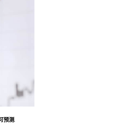
可预测
.