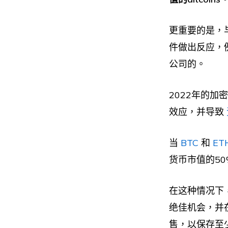
更重要的是，
件做出反应，
公司的。
2022年的
效应，并导致
当
BTC
和
ET
货币市值的5
在这种情况下
绝佳机会，并
售，以保存至