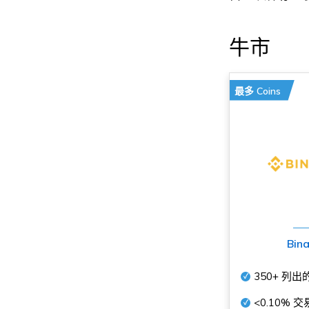
牛市
最多 Coins
Bin
350+
列出
<0.10%
交