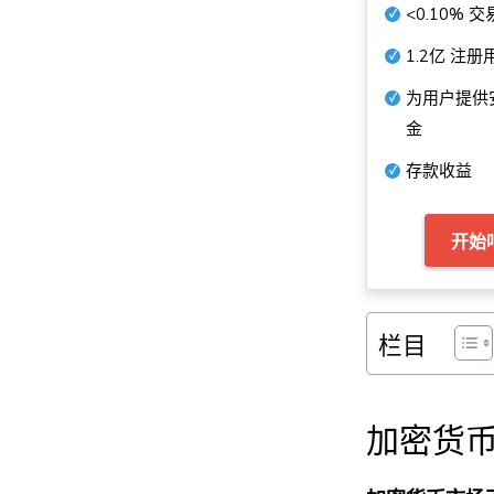
<0.10%
交
1.2亿
注册
为用户提供
金
存款收益
开始
栏目
加密货