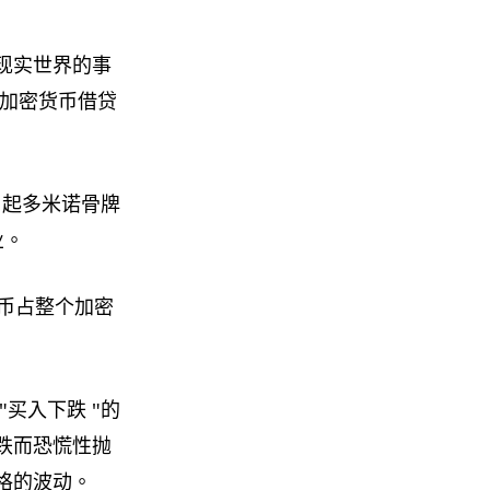
现实世界的事
样的加密货币借贷
引起多米诺骨牌
业。
币占整个加密
买入下跌 "的
跌而恐慌性抛
格的波动。