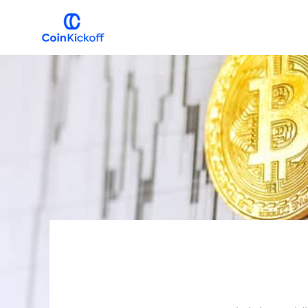
跳
跳
到
到
主
主
COIN
开
导
要
球
航
内
容