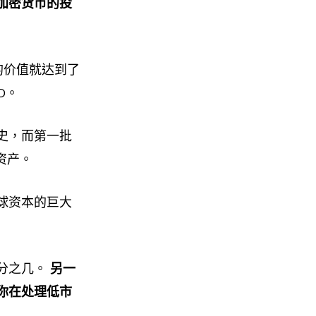
加密货币的投
的价值就达到了
D。
史，而第一批
资产。
球资本的巨大
分之几。
另一
你在处理低市