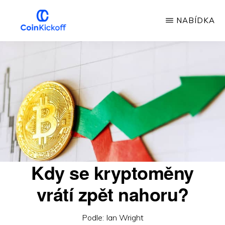
Přeskočit
NABÍDKA
na
hlavní
COIN
VÝKOP
obsah
Kdy se kryptoměny
vrátí zpět nahoru?
Podle:
Ian Wright