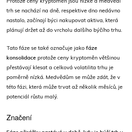
Protože ceny kryptoměn jsou nízké a medvědí
trh se nachází na dně, respektive dno nedávno
nastalo, začínají býci nakupovat aktiva, která
plánují držet až do vrcholu dalšího býčího trhu.
Tato fáze se také označuje jako
fáze
konsolidace
protože ceny kryptoměn většinou
přestávají klesat a celková volatilita trhu je
poměrně nízká. Medvědům se může zdát, že v
této fázi, která může trvat až několik měsíců, je
potenciál růstu malý.
Značení