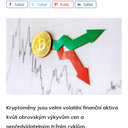
Sdílet
Sdílet
Kolík
Sdílet
Kryptoměny jsou velmi volatilní finanční aktiva
kvůli obrovským výkyvům cen a
nepředvídatelným tržním cyklům.
.