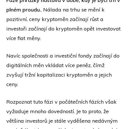
Fáze přirážky nastává v době, kdy je býčí trh v
plném proudu.
. Nálada na trhu se mění k
pozitivní, ceny kryptoměn začínají růst a
investoři začínají do kryptoměn opět investovat
více fiat měny.
Navíc společnosti a investiční fondy začínají do
digitálních měn vkládat více peněz, čímž
zvyšují tržní kapitalizaci kryptoměn a jejich
ceny.
Rozpoznat tuto fázi v počátečních fázích však
vyžaduje mnoho dovedností. Je to proto, že
většina investorů je stále vyděšena nedávným