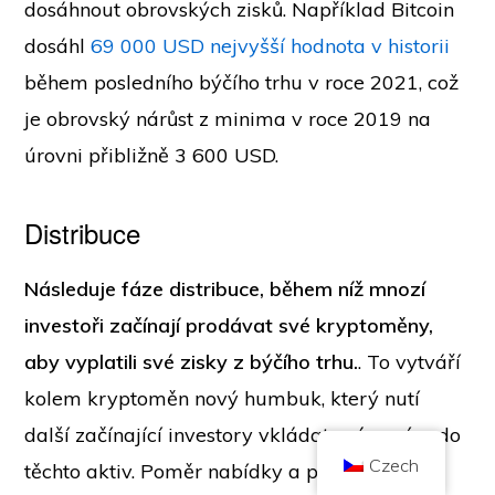
dosáhnout obrovských zisků. Například Bitcoin
dosáhl
69 000 USD nejvyšší hodnota v historii
během posledního býčího trhu v roce 2021, což
je obrovský nárůst z minima v roce 2019 na
úrovni přibližně 3 600 USD.
Copyright © 2026 Brilliant British Ltd obchodující jako Coin Kickoff
Číslo společnosti 10490224
Adresa: 2nd Floor 167-169 Great Portland Street, Londýn, Velká Británie,
W1W 5PF
Distribuce
Obsah má informativní charakter a není investičním poradenstvím. Minulá
výkonnost není indikátorem budoucích výsledků. Investování do kryptoměn
je spojeno s rizikem.
Následuje fáze distribuce, během níž mnozí
Kryptoměny nejsou regulovány britským úřadem Financial Conduct
Authority a nepodléhají ochraně v rámci britského systému odškodnění
investoři začínají prodávat své kryptoměny,
finančních služeb ani nespadají do působnosti britského finančního
ombudsmana. Investování do kryptoměny je spojeno s rizikem a kryptoměna
aby vyplatili své zisky z býčího trhu.
. To vytváří
může nabýt na hodnotě, případně může ztratit část hodnoty nebo celou
hodnotu. Na zisky z prodeje kryptoměn se může vztahovat daň z
kapitálových výnosů.
kolem kryptoměn nový humbuk, který nutí
HOME
O STRÁNKÁCH
ZÁSADY OCHRANY OSOBNÍCH ÚDAJŮ
KONTAKTUJTE NÁS
další začínající investory vkládat své peníze do
Czech
těchto aktiv. Poměr nabídky a poptávky se u