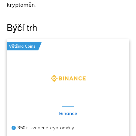
kryptoměn.
Býčí trh
Většina Coins
Binance
350+
Uvedené kryptoměny