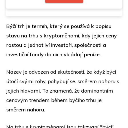
Býčí trh je termín, který se používá k popisu
stavu na trhu s kryptoměnami, kdy jejich ceny
rostou a jednotliví investoři, společnosti a
investiční fondy do nich vkládají peníze.
.
Název je odvozen od skutečnosti, že když býci
útočí svými rohy, pohybují se.
směrem nahoru
s
jejich hlavami. To znamená, že dominantním
cenovým trendem během býčího trhu je
směrem nahoru
.
Na trhu s kryptoměnami jsou takzvaní "býci"