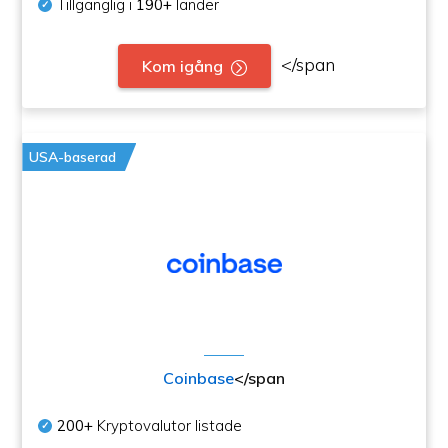
Tillgänglig i
190+
länder
</span
Kom igång
USA-baserad
Coinbase
</span
200+
Kryptovalutor listade