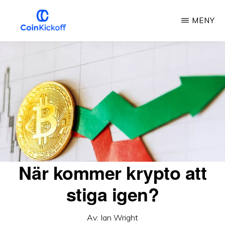
Hoppa
MENY
till
huvudinnehåll
MYNTSTART
När kommer krypto att
stiga igen?
Av:
Ian Wright