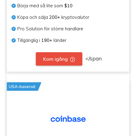
Börja med så lite som
$10
Köpa och sälja
200+
kryptovalutor
Pro Solution för större handlare
Tillgänglig i
190+
länder
</span
Kom igång
USA-baserad