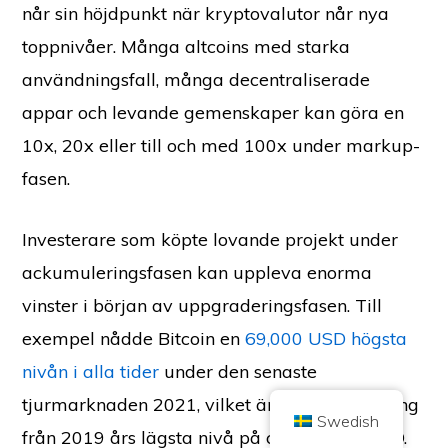
når sin höjdpunkt när kryptovalutor når nya
toppnivåer. Många altcoins med starka
användningsfall, många decentraliserade
appar och levande gemenskaper kan göra en
10x, 20x eller till och med 100x under markup-
Copyright © 2026 Brilliant British Ltd som handlar under namnet Coin
Kickoff
fasen.
Företagsnummer 10490224
Adress: 2nd Floor 167-169 Great Portland Street, London,
Storbritannien, W1W 5PF
Investerare som köpte lovande projekt under
Innehållet är avsett för informationsändamål och är inte investeringsråd.
Tidigare resultat är inte vägledande för framtida resultat. Att investera i
kryptovalutor är förenat med risker.
ackumuleringsfasen kan uppleva enorma
Kryptovaluta regleras inte av den brittiska Financial Conduct Authority och
vinster i början av uppgraderingsfasen. Till
omfattas inte av skydd enligt UK Financial Services Compensation Scheme
eller av den brittiska finansombudsmannens jurisdiktion. Investeringar i
kryptovalutor är förenade med risker och kryptovalutor kan öka i värde eller
exempel nådde Bitcoin en
69,000 USD högsta
förlora en del av eller hela värdet. Kapitalvinstskatt kan vara tillämplig på
vinster från försäljning av kryptovalutor.
nivån i alla tider
under den senaste
HEM
OM
INTEGRITETSPOLICY
KONTAKTA OSS
tjurmarknaden 2021, vilket är en enorm ökning
Swedish
från 2019 års lägsta nivå på cirka 3 600 USD.