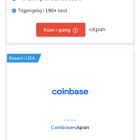
Tilgjengelig i
190+
land
</span
Kom i gang
Basert i USA
Coinbase
</span