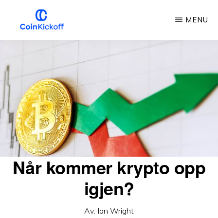
Gå
MENU
til
hovedinnhold
COIN
KICKOFF
Når kommer krypto opp
igjen?
Av:
Ian Wright