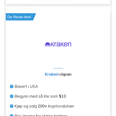
De fleste land
Kraken
</span
Basert i USA
Begynn med så lite som
$10
Kjøp og salg
200+
kryptovalutaer
Pro-løsning for større tradere