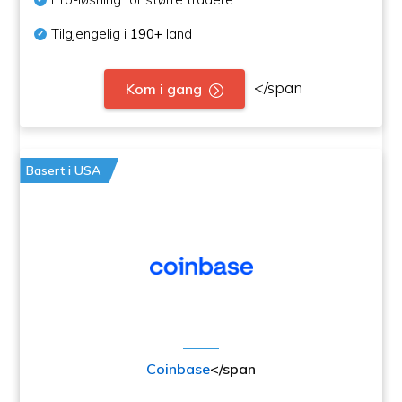
Tilgjengelig i
190+
land
</span
Kom i gang
Basert i USA
Coinbase
</span