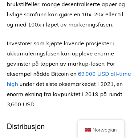
brukstilfeller, mange desentraliserte apper og
livlige samfunn kan gjøre en 10x, 20x eller til
og med 100x i løpet av markeringsfasen.
Investorer som kjøpte lovende prosjekter i
Copyright © 2026 Brilliant British Ltd, som handler under navnet Coin
akkumuleringsfasen kan oppleve enorme
Kickoff
Bedriftsnummer 10490224
Adresse: 2nd Floor 167-169 Great Portland Street, London,
gevinster på toppen av markup-fasen. For
Storbritannia, W1W 5PF.
eksempel nådde Bitcoin en
69,000 USD all-time
Innholdet er for informasjonsformål og er ikke investeringsrådgivning.
Tidligere resultater er ikke en indikasjon på fremtidige resultater. Investering
i kryptovaluta er forbundet med risiko.
high
under det siste oksemarkedet i 2021, en
Kryptovaluta er ikke regulert av UK Financial Conduct Authority og er ikke
enorm økning fra lavpunktet i 2019 på rundt
underlagt beskyttelse under UK Financial Services Compensation Scheme
eller innenfor jurisdiksjonen til UK Financial Ombudsman Service.
Investering i kryptovaluta er forbundet med risiko, og kryptovaluta kan øke i
3,600 USD.
verdi, eller miste deler av eller hele verdien. Kapitalgevinstskatt kan gjelde
for fortjeneste fra salg av kryptovaluta.
HJEM
OM
RETNINGSLINJER FOR PERSONVERN
KONTAKT OSS
Distribusjon
Norwegian