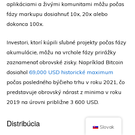
aplikáciami a živými komunitami môžu počas
fázy markupu dosiahnuť 10x, 20x alebo
dokonca 100x.
Investori, ktorí kúpili sľubné projekty počas fázy
Autorské práva © 2026 Brilliant British Ltd obchodovanie ako Coin
akumulácie, môžu na vrchole fázy prirážky
Kickoff
Číslo spoločnosti 10490224
Adresa: 2. poschodie 167-169 Great Portland Street, Londýn, Spojené
zaznamenať obrovské zisky. Napríklad Bitcoin
kráľovstvo, W1W 5PF
dosiahol
69,000 USD historické maximum
Obsah má informačný charakter a nie je investičným poradenstvom. Minulá
výkonnosť nie je indikátorom budúcich výsledkov. Investovanie do
kryptomien je spojené s rizikom.
počas posledného býčieho trhu v roku 2021, čo
Kryptomeny nie sú regulované britským Úradom pre finančné správanie a
predstavuje obrovský nárast z minima v roku
nepodliehajú ochrane v rámci britského systému odškodnenia finančných
služieb ani pôsobnosti britského finančného ombudsmana. Investovanie do
kryptomeny je spojené s rizikom a kryptomena môže získať na hodnote,
2019 na úrovni približne 3 600 USD.
prípadne stratiť časť hodnoty alebo celú hodnotu. Na zisky z predaja
kryptomien sa môže vzťahovať daň z kapitálových výnosov.
DOMOV
O STRÁNKE
ZÁSADY OCHRANY OSOBNÝCH ÚDAJOV
KONTAKTUJTE NÁS
Distribúcia
Slovak