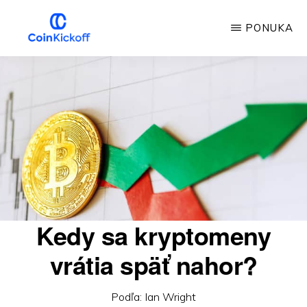
Prejsť
PONUKA
na
hlavný
VÝKOP
MINCE
obsah
Kedy sa kryptomeny
vrátia späť nahor?
Podľa:
Ian Wright