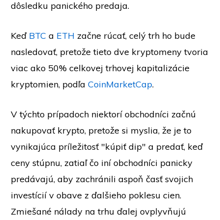
dôsledku panického predaja.
Keď
BTC
a
ETH
začne rúcať, celý trh ho bude
nasledovať, pretože tieto dve kryptomeny tvoria
viac ako 50% celkovej trhovej kapitalizácie
kryptomien, podľa
CoinMarketCap
.
V týchto prípadoch niektorí obchodníci začnú
nakupovať krypto, pretože si myslia, že je to
vynikajúca príležitosť "kúpiť dip" a predať, keď
ceny stúpnu, zatiaľ čo iní obchodníci panicky
predávajú, aby zachránili aspoň časť svojich
investícií v obave z ďalšieho poklesu cien.
Zmiešané nálady na trhu ďalej ovplyvňujú