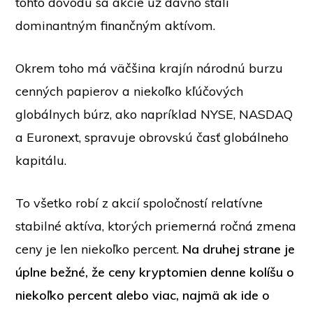
tohto dôvodu sa akcie už dávno stali
dominantným finančným aktívom.
Okrem toho má väčšina krajín národnú burzu
cenných papierov a niekoľko kľúčových
globálnych búrz, ako napríklad NYSE, NASDAQ
a Euronext, spravuje obrovskú časť globálneho
kapitálu.
To všetko robí z akcií spoločností relatívne
stabilné aktíva, ktorých priemerná ročná zmena
ceny je len niekoľko percent.
Na druhej strane je
úplne bežné, že ceny kryptomien denne kolíšu o
niekoľko percent alebo viac, najmä ak ide o