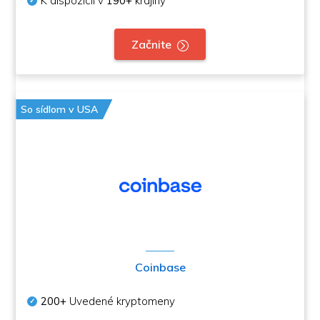
K dispozícii v
190+
krajiny
Začnite
So sídlom v USA
Coinbase
200+
Uvedené kryptomeny