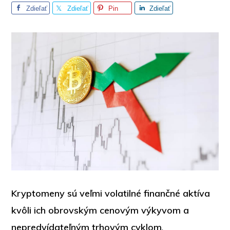
Zdieľať
Zdieľať
Pin
Zdieľať
Kryptomeny sú veľmi volatilné finančné aktíva
kvôli ich obrovským cenovým výkyvom a
nepredvídateľným trhovým cyklom
.