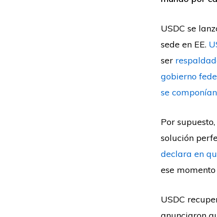
USDC se lanz
sede en EE.
U
ser
respaldad
gobierno fede
se componían 
Por supuesto,
solución per
declara en qu
ese momento y
USDC recuper
anunciaron qu