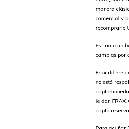
manera clásic
comercial y 
recomprarle 
Es como un ban
cambias por d
Frax difiere 
no está respal
criptomonedas
le dan FRAX. 
cripto reserva
Para acuñar F