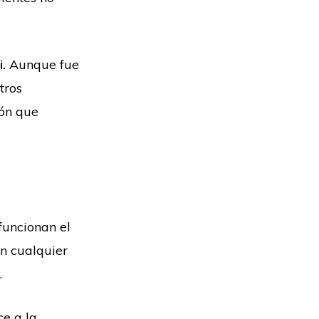
.
Aunque fue
tros
ión que
funcionan el
n cualquier
.
e a la