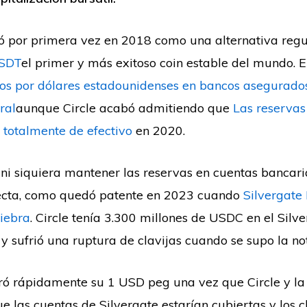
ó por primera vez en 2018 como una alternativa regu
SDT
el primer y más exitoso coin estable del mundo. E
os por dólares estadounidenses en bancos asegurados
ral
aunque Circle acabó admitiendo que
Las reserva
totalmente de efectivo
en 2020.
 ni siquiera mantener las reservas en cuentas bancari
fecta, como quedó patente en 2023 cuando
Silvergate
iebra
. Circle tenía 3.300 millones de USDC en el Silv
 sufrió una ruptura de clavijas cuando se supo la not
ó rápidamente su 1 USD peg una vez que Circle y la
e las cuentas de Silvergate estarían cubiertas y los c