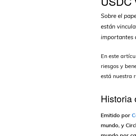
USDC 
Sobre el pape
están vincula
importantes 
En este artí
riesgos y bene
está nuestra 
Histori
Emitido por
C
mundo, y Circ
mundo por cap