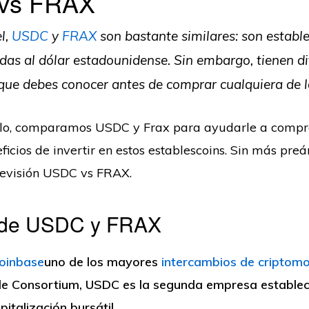
vs FRAX
l,
USDC
y
FRAX
son bastante similares: son estable
das al dólar estadounidense. Sin embargo, tienen di
que debes conocer antes de comprar cualquiera de l
culo, comparamos USDC y Frax para ayudarle a compr
ficios de invertir en estos establescoins. Sin más pre
revisión USDC vs FRAX.
a de USDC y FRAX
oinbase
uno de los mayores
intercambios de criptom
le Consortium, USDC es la segunda empresa establec
italización bursátil.