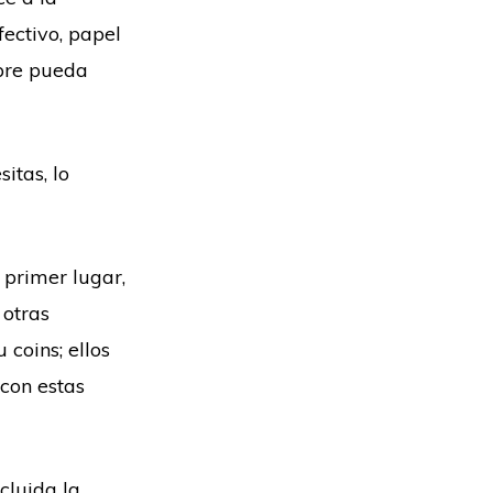
ectivo, papel
pre pueda
itas, lo
primer lugar,
 otras
coins; ellos
con estas
cluida la