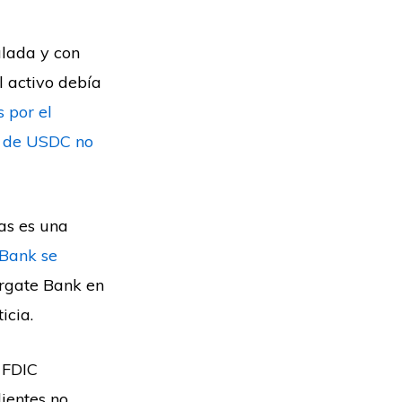
lada y con
l activo debía
 por el
s de USDC no
as es una
 Bank se
ergate Bank en
icia.
 FDIC
lientes no