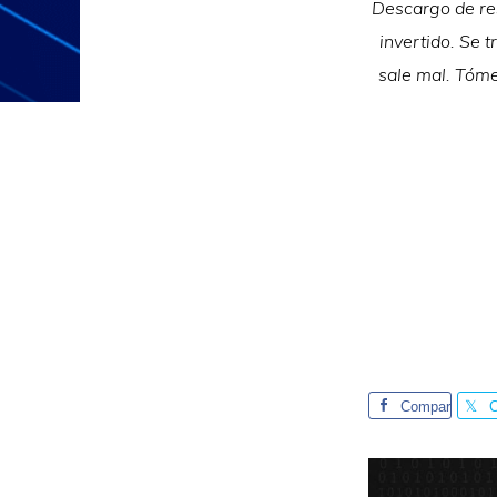
Descargo de res
invertido. Se t
sale mal. Tóme
Compar
te
t