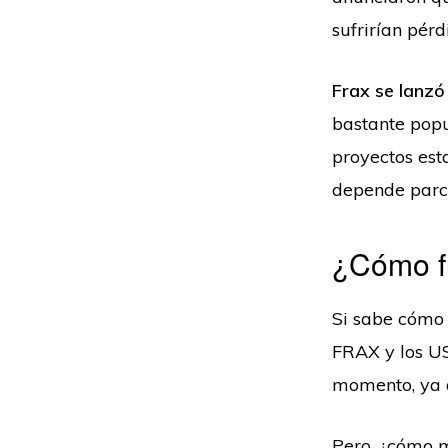
sufrirían pérd
Frax se lanzó
bastante popu
proyectos est
depende parc
¿Cómo f
Si sabe cómo 
FRAX y los US
momento, ya q
Pero, ¿cómo m