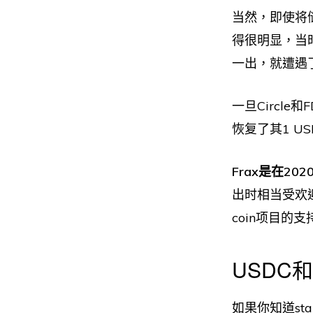
当然，即使将
得很明显，当
一出，就遭遇
一旦Circl
恢复了其1 U
Frax是在20
出时相当受欢
coin项目的支
USDC
如果你知道st