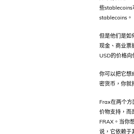
些stable
stablecoins。
但是他们是如
现金、商业票据
USD的价格向
你可以把它想
密货币，你就
Frax在两个
价物支持，而是
FRAX。当你
说，它依赖于