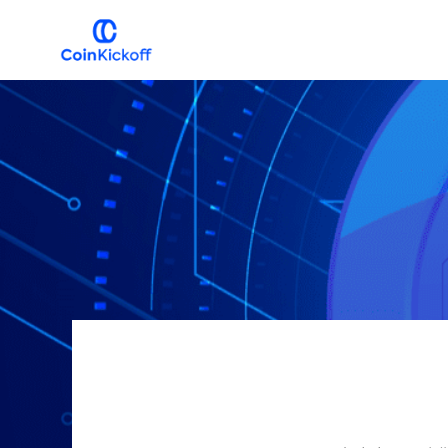
跳
跳
到
到
主
主
COIN
开
导
要
球
航
内
容