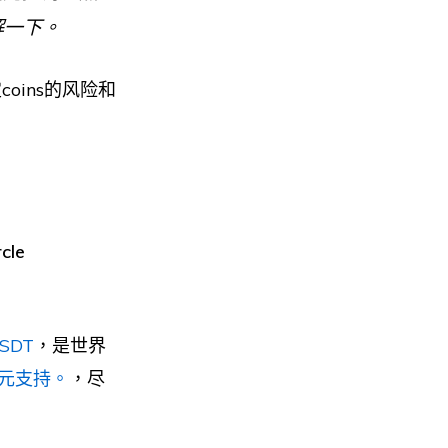
解一下。
oins的风险和
le
SDT
，是世界
元支持。
，尽
。