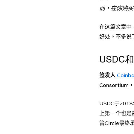
而，在你购买
在这篇文章中，
好处。不多说了
USDC
签发人
Coinb
Consorti
USDC于2
上第一个也是最
管Circle最