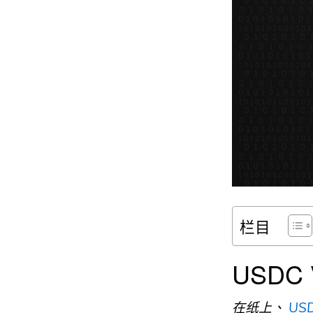
栏目
USDC 
在纸上、
US