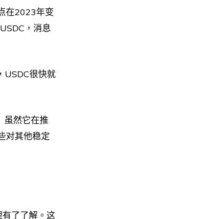
在2023年变
的USDC，消息
，USDC很快就
。
虽然它在推
些对其他稳定
原理有了了解。这