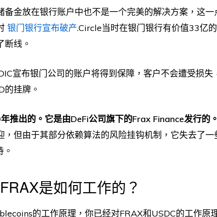
储备金放在银行账户中也不是一个完美的解决方案，这一点
时
银门银行宣布破产
.Circle当时在银门银行有价值33亿
了断线。
e和FDIC宣布银门公司的账户将得到保障，客户不会遭受损失
SD的挂牌。
20年推出的。它是由DeFi公司旗下的Frax Finance发行的
迎，但由于其部分依赖算法的风险挂钩机制，它失去了一
持。
和FRAX是如何工作的？
ablecoins的工作原理，你已经对FRAX和USDC的工作