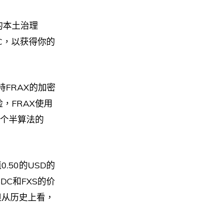
己的本土治理
DC，以获得你的
FRAX的加密
，FRAX使用
一个半算法的
.50的USD的
DC和FXS的价
但从历史上看，