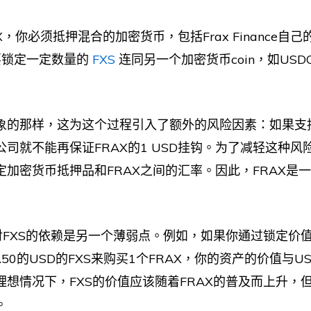
X，你必须抵押混合的加密货币，包括Frax Finance自
需要锁定一定数量的
FXS
连同另一个加密货币coin，如US
象的那样，这为这个过程引入了额外的风险因素：如果支持
司就不能再保证FRAX的1 USD挂钩。为了减轻这种风险
定加密货币抵押品和FRAX之间的汇率。因此，FRAX是
对FXS的依赖是另一个薄弱点。例如，如果你通过锁定价值0
.50的USD的FXS来购买1个FRAX，你的资产的价值与US
理想情况下，FXS的价值应该随着FRAX的普及而上升，
。