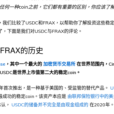
任何一种coin之前，它们都有重要的区别，你应该了
我们比较了USDC和FRAX，以帮助你了解投资这些稳定c
，下面是我们对USDC与FRAX的评论。
和FRAX的历史
ase
，其中一个最大的
加密货币交易所
在世界范围内，Circ
um，USDC是世界上市值第二大的稳定coin。
018年首次推出，是一种基于美国的、受监管的替代产品。
U
成功的稳定coin。该资产本应是
由联邦保险银行中的美
终承认，
USDC的储备并不完全是由现金组成的
在2020年