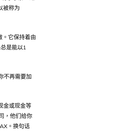
所以被称为
做。它保持着由
e总是能以1
你不再需要加
由现金或现金等
公司，他们给你
RAX。换句话