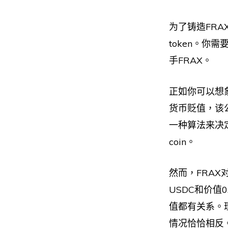
为了铸造FRA
token。你
手FRAX。
正如你可以想
货币贬值，该公
一种算法来决
coin。
然而，FRAX
USDC和价值0
值都有关系。
情况恰恰相反