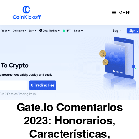
Ir
MENÚ
al
contenido
INICIO
DE
principal
LA
MONEDA
Gate.io Comentarios
2023: Honorarios,
Características,