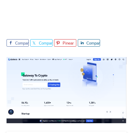
Compar
Compar
Pinear
Compar
te
te
te