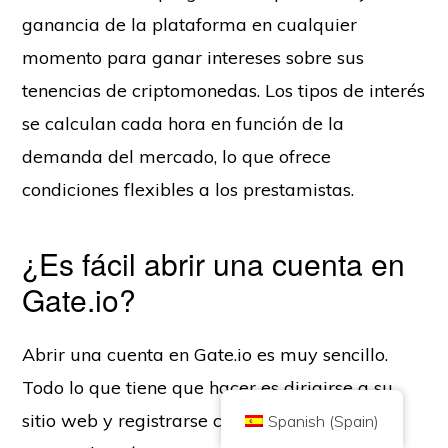
ganancia de la plataforma en cualquier
momento para ganar intereses sobre sus
tenencias de criptomonedas. Los tipos de interés
se calculan cada hora en función de la
demanda del mercado, lo que ofrece
Copyright © 2026 Brilliant British Ltd trading as Coin Kickoff
Número de empresa 10490224
Dirección: 2nd Floor 167-169 Great Portland Street, Londres, Reino
condiciones flexibles a los prestamistas.
Unido, W1W 5PF
El contenido tiene fines informativos y no es un consejo de inversión. El
rendimiento pasado no es indicativo de resultados futuros. Invertir en
criptodivisas conlleva riesgos.
¿Es fácil abrir una cuenta en
La criptomoneda no está regulada por la Autoridad de Conducta Financiera
Gate.io?
del Reino Unido y no está sujeta a la protección del Plan de Compensación
de Servicios Financieros del Reino Unido ni al ámbito de jurisdicción del
Servicio del Defensor del Pueblo Financiero del Reino Unido. Invertir en
criptodivisas conlleva un riesgo y las criptodivisas pueden ganar valor o
perderlo en su totalidad. El impuesto sobre las ganancias de capital puede
Abrir una cuenta en Gate.io es muy sencillo.
ser aplicable a los beneficios de las ventas de criptodivisas.
Todo lo que tiene que hacer es dirigirse a su
INICIO
ACERCA DE
POLÍTICA DE PRIVACIDAD
CONTACTO
sitio web y registrarse con su dirección de
Spanish (Spain)