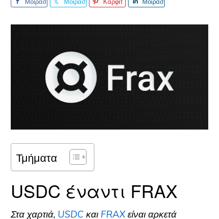
Μοιρασ
Μοιρασ
Καρφίτ
Μοιρασ
τείτε το
τείτε το
σα
τείτε το
Τμήματα
USDC έναντι FRAX
Στα χαρτιά,
USDC
και
FRAX
είναι αρκετά