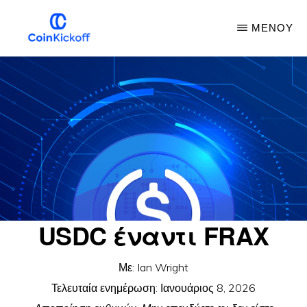
Μετάβαση
ΜΕΝΟΎ
στο
κύριο
ΈΝΑΡΞΗ
ΜΕ
περιεχόμενο
ΚΈΡΜΑΤΑ
USDC έναντι FRAX
Με:
Ian Wright
Τελευταία ενημέρωση:
Ιανουάριος 8, 2026