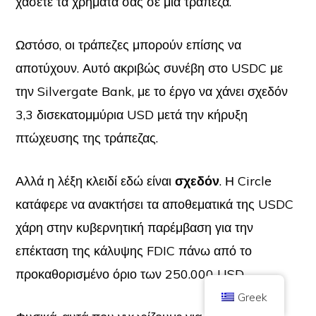
χάσετε τα χρήματά σας σε μια τράπεζα.
Ωστόσο, οι τράπεζες μπορούν επίσης να
αποτύχουν. Αυτό ακριβώς συνέβη στο USDC με
την Silvergate Bank, με το έργο να χάνει σχεδόν
Πνευματικά δικαιώματα © 2026 Brilliant British Ltd που εμπορεύεται ως
3,3 δισεκατομμύρια USD μετά την κήρυξη
Coin Kickoff
Αριθμός εταιρείας 10490224
Διεύθυνση: Portland Street, Λονδίνο, Ηνωμένο Βασίλειο, W1W 5PF
πτώχευσης της τράπεζας.
Το περιεχόμενο έχει ενημερωτικό χαρακτήρα και δεν αποτελεί επενδυτική
συμβουλή. Οι προηγούμενες επιδόσεις δεν είναι ενδεικτικές για μελλοντικά
αποτελέσματα. Η επένδυση σε κρυπτονομίσματα ενέχει κινδύνους.
Αλλά η λέξη κλειδί εδώ είναι
σχεδόν
. Η Circle
Το κρυπτονόμισμα δεν ρυθμίζεται από την Αρχή Χρηματοοικονομικής
Συμπεριφοράς του Ηνωμένου Βασιλείου και δεν υπόκειται σε προστασία στο
κατάφερε να ανακτήσει τα αποθεματικά της USDC
πλαίσιο του συστήματος αποζημίωσης των χρηματοπιστωτικών υπηρεσιών του
Ηνωμένου Βασιλείου ή στο πεδίο δικαιοδοσίας της Υπηρεσίας
Χρηματοοικονομικού Διαμεσολαβητή του Ηνωμένου Βασιλείου. Η επένδυση σε
χάρη στην κυβερνητική παρέμβαση για την
κρυπτονόμισμα ενέχει κίνδυνο και το κρυπτονόμισμα μπορεί να κερδίσει σε
αξία ή να χάσει μέρος ή όλη την αξία του. Ο φόρος κεφαλαιακών κερδών
επέκταση της κάλυψης FDIC πάνω από το
ενδέχεται να εφαρμόζεται στα κέρδη από πωλήσεις κρυπτονομισμάτων.
προκαθορισμένο όριο των 250.000 USD.
ΑΡΧΙΚΉ ΣΕΛΊΔΑ
ΣΧΕΤΙΚΆ ΜΕ ΤΟ
ΠΟΛΙΤΙΚΉ ΑΠΟΡΡΉΤΟΥ
ΕΠΙΚΟΙΝΩΝΉΣΤΕ ΜΑΖΊ ΜΑΣ
Greek