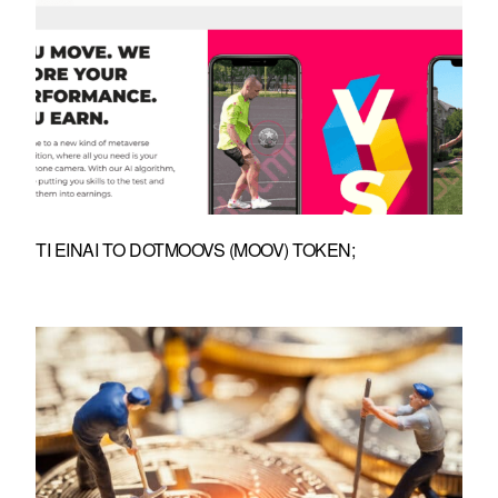
ΤΙ ΕΊΝΑΙ ΤΟ DOTMOOVS (MOOV) TOKEN;