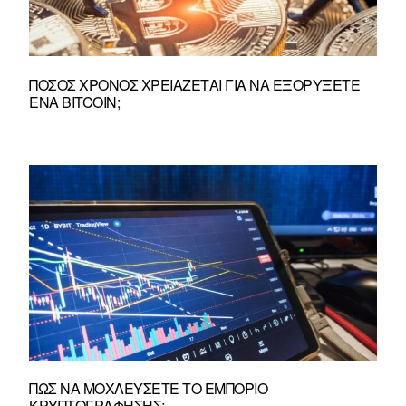
ΠΌΣΟΣ ΧΡΌΝΟΣ ΧΡΕΙΆΖΕΤΑΙ ΓΙΑ ΝΑ ΕΞΟΡΎΞΕΤΕ
ΈΝΑ BITCOIN;
ΠΏΣ ΝΑ ΜΟΧΛΕΎΣΕΤΕ ΤΟ ΕΜΠΌΡΙΟ
ΚΡΥΠΤΟΓΡΆΦΗΣΗΣ;