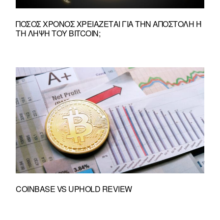
ΠΌΣΟΣ ΧΡΌΝΟΣ ΧΡΕΙΆΖΕΤΑΙ ΓΙΑ ΤΗΝ ΑΠΟΣΤΟΛΉ Ή Τ
Η ΛΉΨΗ ΤΟΥ BITCOIN;
COINBASE VS UPHOLD REVIEW