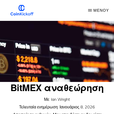
Μετάβαση
ΜΕΝΟΎ
στο
κύριο
ΈΝΑΡΞΗ
ΜΕ
περιεχόμενο
ΚΈΡΜΑΤΑ
BitMEX αναθεώρηση
Με:
Ian Wright
Τελευταία ενημέρωση:
Ιανουάριος 8, 2026