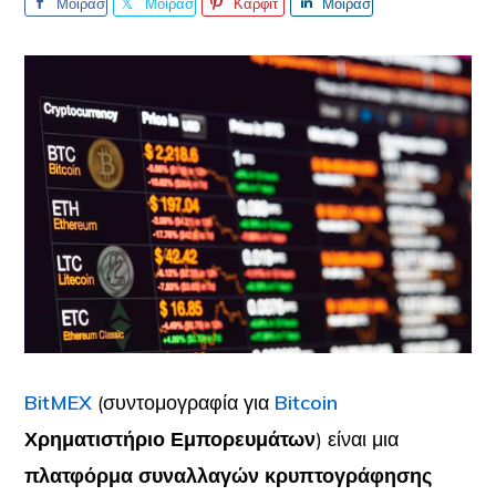
Μοιρασ
Μοιρασ
Καρφίτ
Μοιρασ
τείτε το
τείτε το
σα
τείτε το
BitMEX
(συντομογραφία για
Bitcoin
Χρηματιστήριο Εμπορευμάτων
)
είναι μια
πλατφόρμα συναλλαγών κρυπτογράφησης