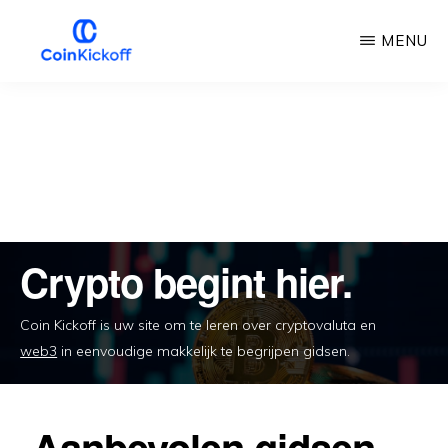
Overslaan
MENU
naar
hoofdinhoud
COIN
AFTRAP
Crypto begint hier.
Coin Kickoff is uw site om te leren over cryptovaluta en
web3
in eenvoudige makkelijk te begrijpen gidsen.
Aanbevolen gidsen