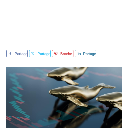
Partage
Partage
Broche
Partage
r
r
r