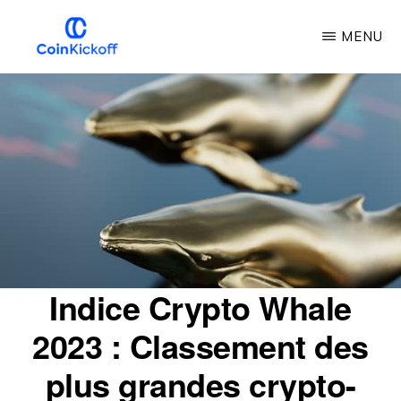
Skip
MENU
to
main
COUP
D'ENVOI
content
DE
LA
PIÈCE
DE
MONNAIE
Indice Crypto Whale
2023 : Classement des
plus grandes crypto-