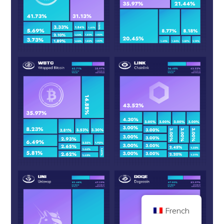
Copyright © 2026 Brilliant British Ltd trading as Coin Kickoff
Numéro d'entreprise 10490224
Adresse : 2nd Floor 167-169 Great Portland Street, Londres, Royaume-
Uni, W1W 5PF
Le contenu est fourni à titre d'information et ne constitue pas un conseil en
investissement. Les performances passées ne sont pas indicatives des
résultats futurs. Investir dans les crypto-monnaies comporte des risques.
Les crypto-monnaies ne sont pas réglementées par la UK Financial Conduct
Authority et ne sont pas soumises à la protection du UK Financial Services
Compensation Scheme ou au champ de compétence du UK Financial
Ombudsman Service. Investir dans des crypto-monnaies comporte des
risques et les crypto-monnaies peuvent prendre de la valeur ou en perdre
une partie ou la totalité. Une taxe sur les gains en capital peut être
applicable aux bénéfices tirés de la vente de crypto-monnaies.
ACCUEIL
À PROPOS DE
POLITIQUE DE CONFIDENTIALITÉ
NOUS CONTACTER
French