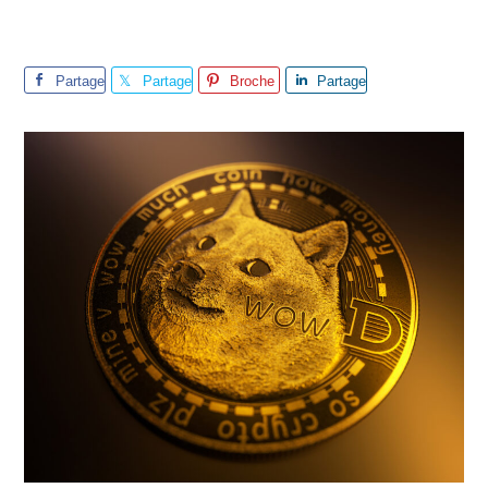
Partage
Partage
Broche
Partage
r
r
r