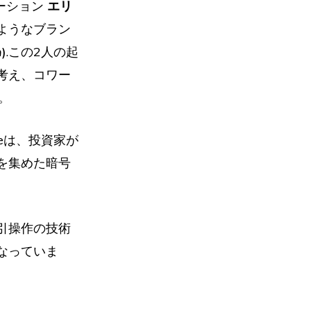
ーション
エリ
のようなブラン
n
)
.この2人の起
考え、コワー
た。
seは、投資家が
を集めた暗号
引操作の技術
なっていま