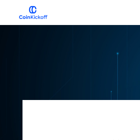
主
メ
要
イ
ナ
ン
COIN
キ
ビ
コ
ッ
ク
ゲ
ン
オ
フ
ー
テ
シ
ン
ョ
ツ
ン
へ
へ
ス
ス
キ
キ
ッ
ッ
プ
プ