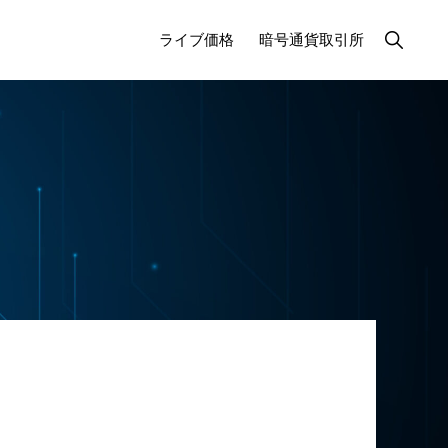
検
ライブ価格
暗号通貨取引所
索
を
表
示
す
る