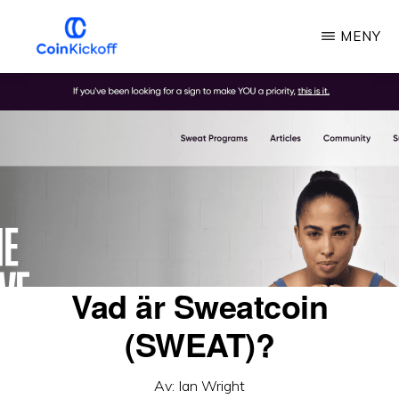
Hoppa
MENY
till
huvudinnehåll
MYNTSTART
Vad är Sweatcoin
(SWEAT)?
Av:
Ian Wright