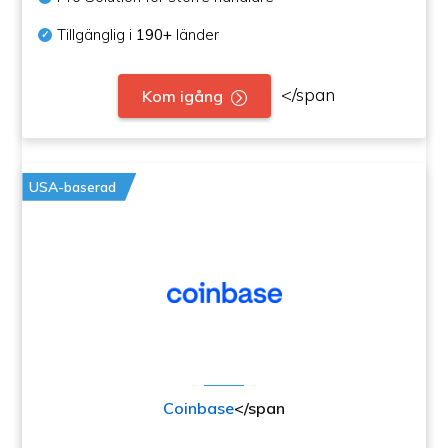
Tillgänglig i
190+
länder
</span
Kom igång
USA-baserad
Coinbase
</span