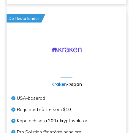
De flesta länder
Kraken
</span
USA-baserad
Börja med så lite som
$10
Köpa och sälja
200+
kryptovalutor
Pro Solution för större handlare