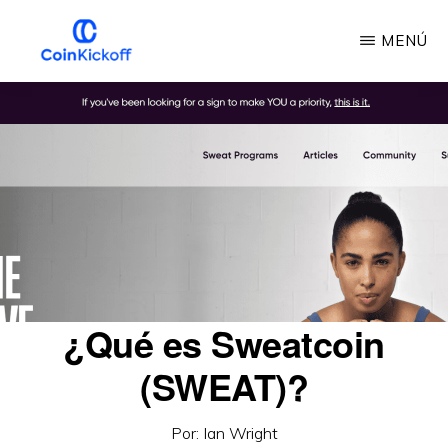
Ir
MENÚ
al
contenido
INICIO
DE
principal
LA
MONEDA
¿Qué es Sweatcoin
(SWEAT)?
Por:
Ian Wright