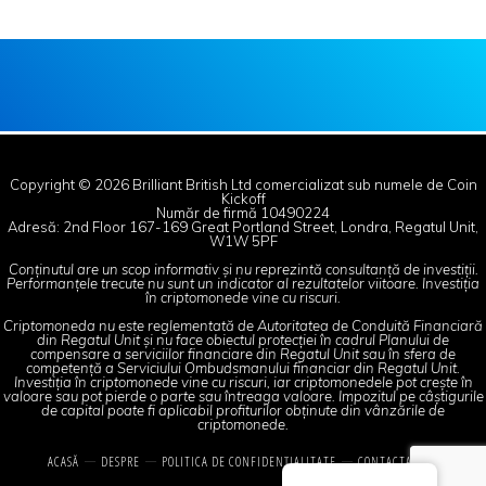
Copyright © 2026 Brilliant British Ltd comercializat sub numele de Coin
Kickoff
Număr de firmă 10490224
Adresă: 2nd Floor 167-169 Great Portland Street, Londra, Regatul Unit,
W1W 5PF
Conținutul are un scop informativ și nu reprezintă consultanță de investiții.
Performanțele trecute nu sunt un indicator al rezultatelor viitoare. Investiția
în criptomonede vine cu riscuri.
Criptomoneda nu este reglementată de Autoritatea de Conduită Financiară
din Regatul Unit și nu face obiectul protecției în cadrul Planului de
compensare a serviciilor financiare din Regatul Unit sau în sfera de
competență a Serviciului Ombudsmanului financiar din Regatul Unit.
Investiția în criptomonede vine cu riscuri, iar criptomonedele pot crește în
valoare sau pot pierde o parte sau întreaga valoare. Impozitul pe câștigurile
de capital poate fi aplicabil profiturilor obținute din vânzările de
criptomonede.
ACASĂ
DESPRE
POLITICA DE CONFIDENȚIALITATE
CONTACTAȚI-NE