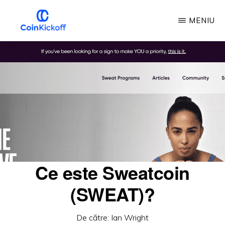
Treci
MENIU
la
conținutul
LOVITURA
DE
principal
ÎNCEPERE
A
MONEDEI
Ce este Sweatcoin
(SWEAT)?
De către:
Ian Wright