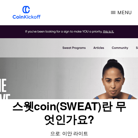
주
MENU
요
콘
COIN
킥
텐
오
프
츠
로
건
너
뛰
기
스웻coin(SWEAT)란 무
엇인가요?
으로:
이안 라이트