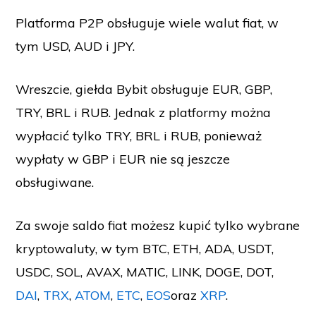
Platforma P2P obsługuje wiele walut fiat, w
tym USD, AUD i JPY.
Wreszcie, giełda Bybit obsługuje EUR, GBP,
TRY, BRL i RUB
. Jednak z platformy można
wypłacić tylko TRY, BRL i RUB, ponieważ
wypłaty w GBP i EUR nie są jeszcze
obsługiwane.
Za swoje saldo fiat możesz kupić tylko wybrane
kryptowaluty, w tym BTC, ETH, ADA, USDT,
USDC, SOL, AVAX, MATIC, LINK, DOGE, DOT,
DAI
,
TRX
,
ATOM
,
ETC
,
EOS
oraz
XRP
.