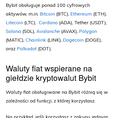
Bybit obsługuje ponad 100 cyfrowych
aktywów, m.in.
Bitcoin
(BTC),
Ethereum
(ETH),
Litecoin
(LTC),
Cardano
(ADA), Tether (USDT),
Solana
(SOL),
Avalanche
(AVAX),
Polygon
(MATIC),
Chainlink
(LINK),
Dogecoin
(DOGE),
oraz
Polkadot
(DOT).
Waluty fiat wspierane na
giełdzie kryptowalut Bybit
Waluty fiat obsługiwane na Bybit różnią się w
zależności od funkcji, z której korzystasz.
Na przykład, jeśli korzystasz z zakupu jednym