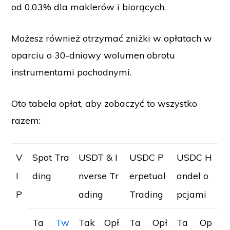
od 0,03% dla maklerów i biorących.
Możesz również otrzymać zniżki w opłatach w
oparciu o 30-dniowy wolumen obrotu
instrumentami pochodnymi.
Oto tabela opłat, aby zobaczyć to wszystko
razem:
V
Spot Tra
USDT & I
USDC P
USDC H
I
ding
nverse Tr
erpetual
andel o
P
ading
Trading
pcjami
Ta
Tw
Tak
Opł
Ta
Opł
Ta
Op