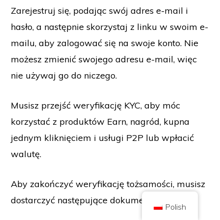
Zarejestruj się, podając swój adres e-mail i
hasło, a następnie skorzystaj z linku w swoim e-
mailu, aby zalogować się na swoje konto. Nie
możesz zmienić swojego adresu e-mail, więc
Copyright © 2026 Brilliant British Ltd działająca jako Coin Kickoff
Numer przedsiębiorstwa 10490224
nie używaj go do niczego.
Adres: 3rd Floor Great Titchfield House, 14-18 Great Titchfield Street,
London, United Kingdom, W1W 8BD
Treść ma charakter informacyjny i nie stanowi porady inwestycyjnej. Wyniki
Musisz przejść weryfikację KYC, aby móc
osiągnięte w przeszłości nie są wskaźnikiem przyszłych wyników.
Inwestowanie w kryptowaluty wiąże się z ryzykiem.
korzystać z produktów Earn, nagród, kupna
Kryptowaluta nie jest regulowana przez brytyjski Urząd Nadzoru
Finansowego (Financial Conduct Authority) i nie podlega ochronie w
ramach brytyjskiego systemu rekompensat za usługi finansowe (Financial
jednym kliknięciem i usługi P2P lub wpłacić
Services Compensation Scheme) ani w zakresie jurysdykcji brytyjskiego
rzecznika praw obywatelskich (Financial Ombudsman Service).
walutę.
Inwestowanie w kryptowaluty wiąże się z ryzykiem, a kryptowaluta może
zyskać na wartości lub stracić część lub całość wartości. Podatek od zysków
kapitałowych może mieć zastosowanie do zysków ze sprzedaży
kryptowalut.
Aby zakończyć weryfikację tożsamości, musisz
STRONA GŁÓWNA
O STRONIE
POLITYKA PRYWATNOŚCI
KONTAKT Z NAMI
dostarczyć następujące dokumenty:
Polish