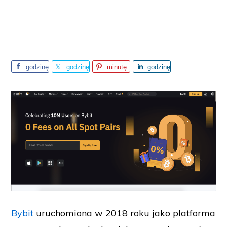
godzinę
godzinę
minutę
godzinę
temu
temu
temu
temu
Bybit
uruchomiona w 2018 roku jako platforma