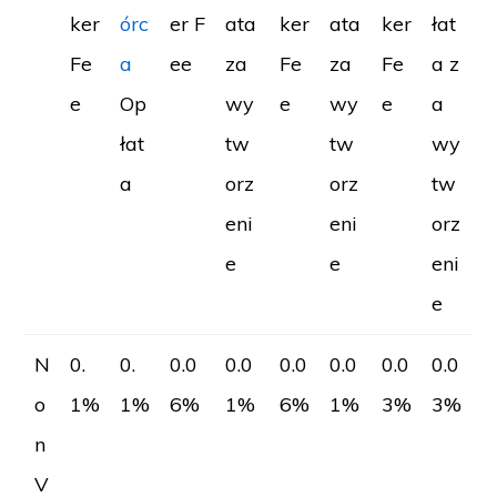
ker
órc
er F
ata
ker
ata
ker
łat
Fe
a
ee
za
Fe
za
Fe
a z
e
Op
wy
e
wy
e
a
łat
tw
tw
wy
a
orz
orz
tw
eni
eni
orz
e
e
eni
e
N
0.
0.
0.0
0.0
0.0
0.0
0.0
0.0
o
1%
1%
6%
1%
6%
1%
3%
3%
n
V