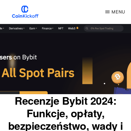
Przejdź
MENU
do
głównej
COIN
KICKOFF
treści
Recenzje Bybit 2024:
Funkcje, opłaty,
bezpieczeństwo, wady i