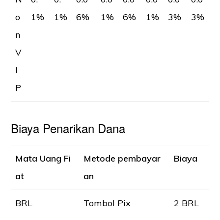
o
1%
1%
6%
1%
6%
1%
3%
3%
n
V
I
P
Biaya Penarikan Dana
Mata Uang Fi
Metode pembayar
Biaya
at
an
BRL
Tombol Pix
2 BRL