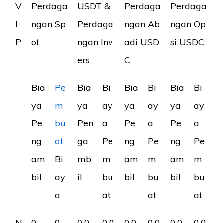
V
Perdaga
USDT &
Perdaga
Perdaga
I
ngan Sp
Perdaga
ngan Ab
ngan Op
P
ot
ngan Inv
adi USD
si USDC
ers
C
Bia
Pe
Bia
Bi
Bia
Bi
Bia
Bi
ya
m
ya
ay
ya
ay
ya
ay
Pe
bu
Pen
a
Pe
a
Pe
a
ng
at
ga
Pe
ng
Pe
ng
Pe
am
Bi
mb
m
am
m
am
m
bil
ay
il
bu
bil
bu
bil
bu
a
at
at
at
N
0.
0.
0.0
0.0
0.0
0.0
0.0
0.0