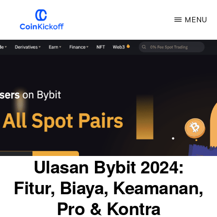
Loncat
MENU
ke
konten
KICKOFF
COIN
utama
Ulasan Bybit 2024:
Fitur, Biaya, Keamanan,
Pro & Kontra