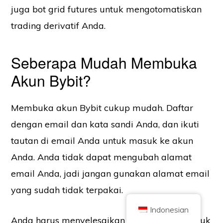
juga bot grid futures untuk mengotomatiskan
trading derivatif Anda.
Seberapa Mudah Membuka
Hak Cipta © 2026 Brilliant British Ltd diperdagangkan sebagai Coin
Akun Bybit?
Kickoff
Nomor perusahaan 10490224
Alamat Lantai 2 167-169 Great Portland Street, London, Inggris Raya,
W1W 5PF
Membuka akun Bybit cukup mudah. Daftar
Konten ini hanya untuk tujuan informasi dan bukan saran investasi. Kinerja
masa lalu tidak menunjukkan hasil di masa depan. Berinvestasi dalam mata
dengan email dan kata sandi Anda, dan ikuti
uang kripto mengandung risiko.
Mata uang kripto tidak diatur oleh Otoritas Perilaku Keuangan Inggris dan
tautan di email Anda untuk masuk ke akun
tidak tunduk pada perlindungan di bawah Skema Kompensasi Layanan
Keuangan Inggris atau dalam lingkup yurisdiksi Layanan Ombudsman
Anda. Anda tidak dapat mengubah alamat
Keuangan Inggris. Berinvestasi dalam mata uang kripto mengandung risiko
dan mata uang kripto dapat naik nilainya, atau kehilangan sebagian atau
seluruh nilainya. Pajak keuntungan modal mungkin berlaku untuk
email Anda, jadi jangan gunakan alamat email
keuntungan dari penjualan mata uang kripto.
yang sudah tidak terpakai.
BERANDA
TENTANG
KEBIJAKAN PRIVASI
HUBUNGI KAMI
Indonesian
Anda harus menyelesaikan verifikasi KYC untuk