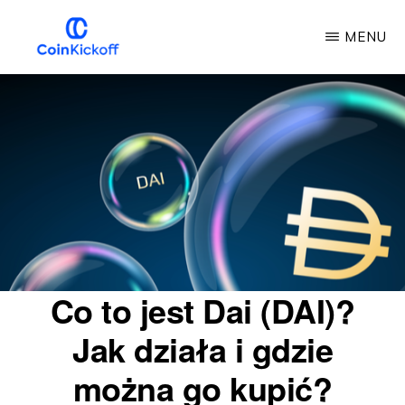
Przejdź
MENU
do
głównej
COIN
KICKOFF
treści
Co to jest Dai (DAI)?
Jak działa i gdzie
można go kupić?