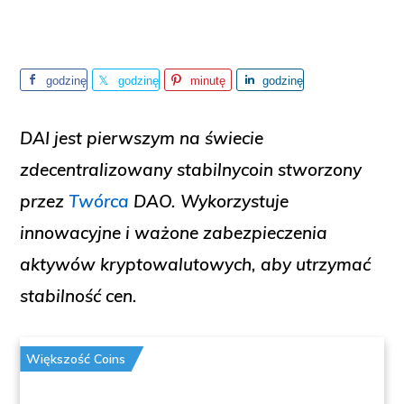
godzinę
godzinę
minutę
godzinę
temu
temu
temu
temu
DAI jest pierwszym na świecie
zdecentralizowany stabilnycoin
stworzony
przez
Twórca
DAO
. Wykorzystuje
innowacyjne i ważone zabezpieczenia
aktywów kryptowalutowych, aby utrzymać
stabilność cen
.
Większość Coins