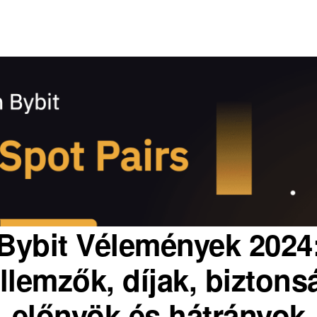
Bybit Vélemények 2024
llemzők, díjak, biztons
előnyök és hátrányok