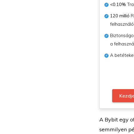
<0.10%
Tra
120 millió
Re
felhasználó
Biztonságo
a felhaszn
A betéteke
Kezdje
A Bybit egy o
semmilyen pén