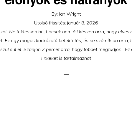
By:
Ian Wright
Utolsó frissítés:
január 8, 2026
ozat: Ne fektessen be, hacsak nem áll készen arra, hogy elvesz
zt. Ez egy magas kockázatú befektetés, és ne számítson arra, 
szul sül el. Szánjon 2 percet arra, hogy többet megtudjon.. Ez a 
linkeket is tartalmazhat