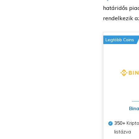
határidős pia
rendelkezik a
Legtöbb Coins
Bin
350+
Kripto
listázva