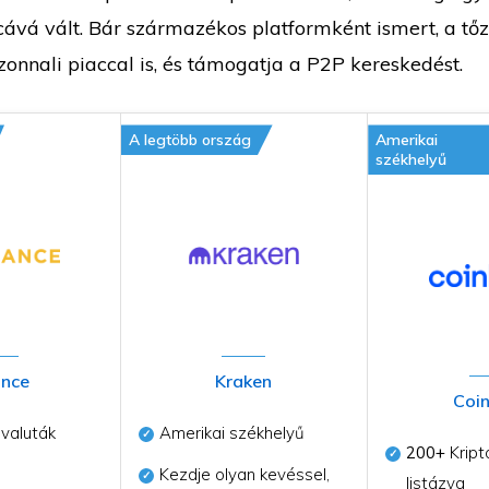
cává vált. Bár származékos platformként ismert, a tő
zonnali piaccal is, és támogatja a P2P kereskedést.
A legtöbb ország
Amerikai
székhelyű
ance
Kraken
Coi
valuták
Amerikai székhelyű
200+
Kript
Kezdje olyan kevéssel,
listázva