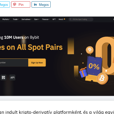
Megos
Pin
Megos
tás
ztás
 indult kripto-derivatív platformként, és a világ eg