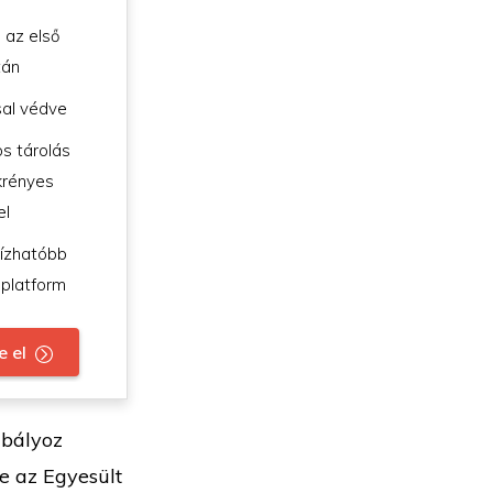
 az első
tán
sal védve
s tárolás
krényes
el
ízhatóbb
 platform
e el
abályoz
e az Egyesült