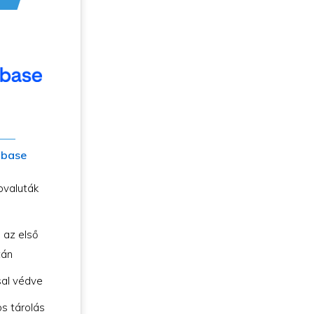
nbase
ovaluták
 az első
tán
sal védve
s tárolás