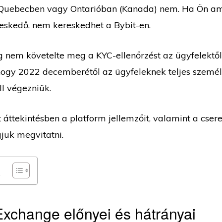
Quebecben vagy Ontarióban (Kanada) nem. Ha Ön am
eskedő, nem kereskedhet a Bybit-en.
g nem követelte meg a KYC-ellenőrzést az ügyfelektől,
 hogy 2022 decemberétől az ügyfeleknek teljes szemé
ll végezniük.
 áttekintésben a platform jellemzőit, valamint a csere
gjuk megvitatni.
Exchange előnyei és hátrányai