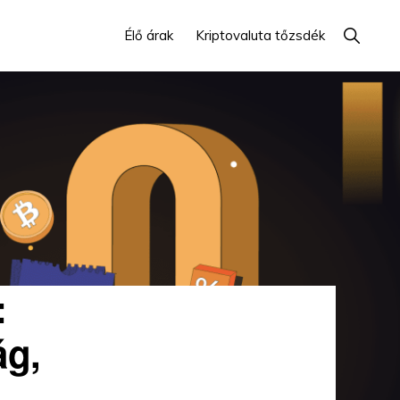
Mutasd
Élő árak
Kriptovaluta tőzsdék
a
keresés
:
ág,