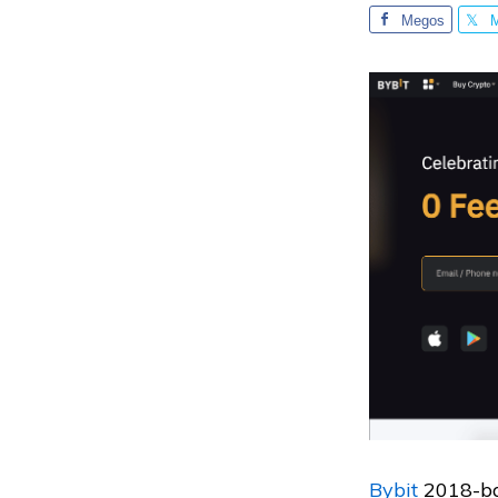
Megos
ztás
z
Bybit
2018-ban