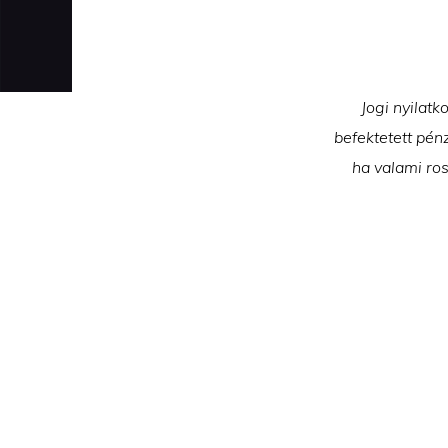
Jogi nyilatk
befektetett pén
ha valami ros