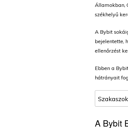
Államokban, 
székhelyű ker
A Bybit sokái
bejelentette,
ellenőrzést ke
Ebben a Bybit
hátrányait fo
Szakaszok
A Bybit 