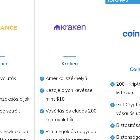
székhelyű
ance
Kraken
Coi
valuták
Amerikai székhelyű
200+
Kript
Kezdje olyan kevéssel,
listázva
nzakciós díjak
mint
$10
Get Crypto
gisztrált
Vásárlás és eladás
200+
vásárlás u
k
kriptovaluták
Biztosítás
s eszközalap
Pro megoldás nagyobb
Biztonságo