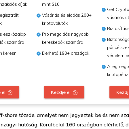
nzakciós díjak
mint
$10
Get Crypto
gisztrált
Vásárlás és eladás
200+
vásárlás u
k
kriptovaluták
Biztosítás
s eszközalap
Pro megoldás nagyobb
Biztonságo
álók számára
kereskedők számára
páncélsze
n keresni
Elérhető
190+
országok
védelemm
A legmegb
kriptopénz
 el
Kezdje el
Kezdj
ff-shore tőzsde, amelyet nem jegyeztek be és nem sz
zügyi hatóság. Körülbelül 160 országban elérhető, d