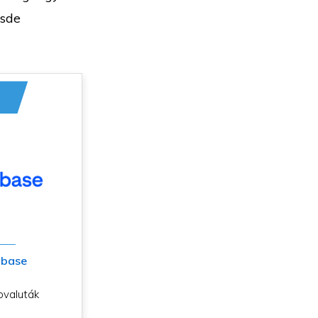
zsde
nbase
ovaluták