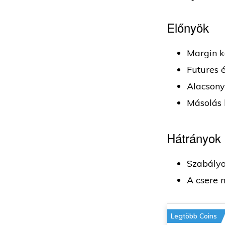
Előnyök
Margin k
Futures 
Alacsony
Másolás 
Hátrányok
Szabályo
A csere 
Legtöbb Coins