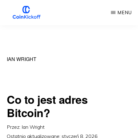
Przejdź
MENU
do
głównej
COIN
KICKOFF
treści
IAN WRIGHT
Co to jest adres
Bitcoin?
Przez:
Ian Wright
Ostatnio aktualizowane:
styczeń 8, 2026