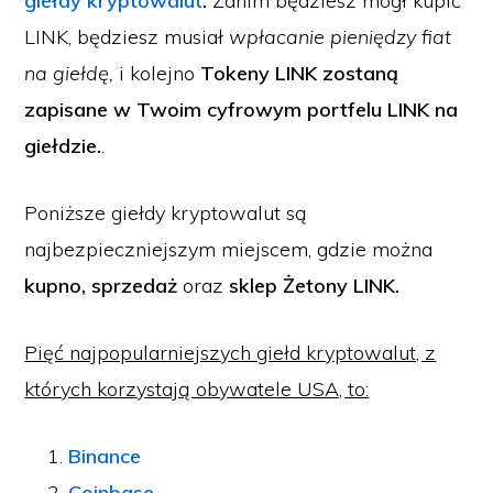
giełdy kryptowalut
.
Zanim będziesz mógł kupić
LINK, będziesz musiał
wpłacanie pieniędzy fiat
na giełdę,
i kolejno
Tokeny LINK zostaną
zapisane w Twoim cyfrowym portfelu LINK na
giełdzie.
.
Poniższe giełdy kryptowalut są
najbezpieczniejszym miejscem, gdzie można
kupno, sprzedaż
oraz
sklep
Żetony LINK.
Pięć najpopularniejszych giełd kryptowalut, z
których korzystają obywatele USA, to:
Binance
Coinbase