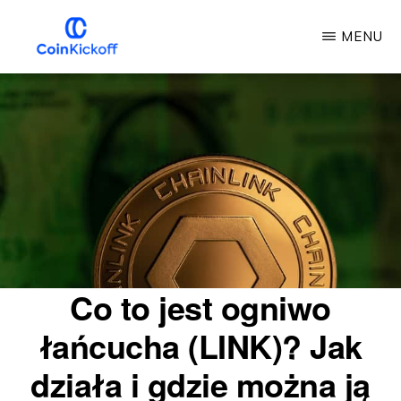
Przejdź
MENU
do
głównej
COIN
KICKOFF
treści
Co to jest ogniwo
łańcucha (LINK)? Jak
działa i gdzie można ją