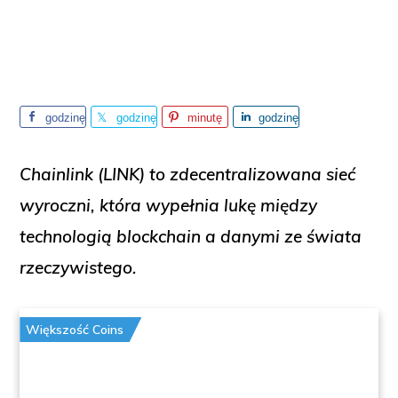
godzinę
godzinę
minutę
godzinę
temu
temu
temu
temu
Chainlink (LINK)
to zdecentralizowana sieć
wyroczni, która wypełnia lukę między
technologią blockchain a danymi ze świata
rzeczywistego.
Większość Coins