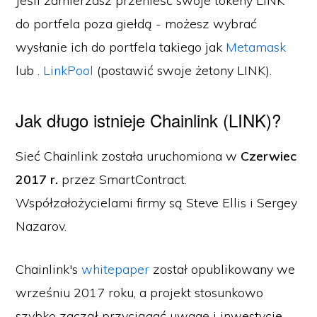
Jeśli zamierzasz przenieść swoje tokeny LINK
do portfela poza giełdą - możesz wybrać
wysłanie ich do portfela takiego jak
Metamask
lub .
LinkPool
(postawić swoje żetony LINK).
Jak długo istnieje Chainlink (LINK)?
Sieć Chainlink została uruchomiona w
Czerwiec
2017 r.
przez SmartContract.
Współzałożycielami firmy są Steve Ellis i Sergey
Nazarov.
Chainlink's
whitepaper
został opublikowany we
wrześniu 2017 roku, a projekt stosunkowo
szybko zaczął przyciągać uwagę i inwestycje.