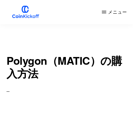
メ
メニュー
イ
ン
COIN
キ
コ
ッ
ク
ン
オ
フ
テ
Polygon（MATIC）の購
ン
入方法
ツ
へ
ス
キ
ッ
プ