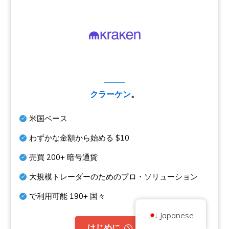
著作権 © 2026 ブリリアント・ブリティッシュ社（Coinキックオフとして取
クラーケン
。
引
会社番号 10490224
住所2階 167-169 Great Portland Street, London, United Kingdom, W1W
5PF
米国ベース
コンテンツは情報提供を目的としたものであり、投資アドバイスではありま
せん。過去の実績は将来の結果を示唆するものではありません。暗号通貨へ
わずかな金額から始める
$10
の投資にはリスクが伴います。
暗号通貨は、英国金融行為監督庁の規制を受けず、英国金融サービス補償制
売買
200+
暗号通貨
度による保護や英国金融オンブズマンサービスの管轄範囲には含まれませ
ん。暗号通貨への投資にはリスクが伴い、暗号通貨は価値が上がることもあ
れば、一部または全部の価値を失うこともあります。暗号通貨の販売による
大規模トレーダーのためのプロ・ソリューション
利益にはキャピタルゲイン税が適用される場合があります。
で利用可能
190+
国々
ホーム
について
プライバシーポリシー
お問い合わせ
Japanese
。
はじめに