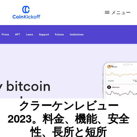
メ
メニュー
イ
ン
COIN
キ
コ
ッ
ク
ン
オ
フ
テ
ン
ツ
へ
ス
クラーケンレビュー
キ
2023。料金、機能、安全
ッ
プ
性、長所と短所