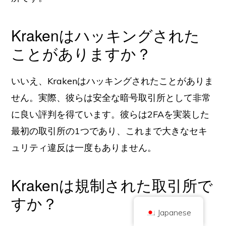
Krakenはハッキングされた
ことがありますか？
いいえ、Krakenはハッキングされたことがありま
著作権 © 2026 ブリリアント・ブリティッシュ社（Coinキックオフとして取
引
せん。実際、彼らは安全な暗号取引所として非常
会社番号 10490224
住所2階 167-169 Great Portland Street, London, United Kingdom, W1W
に良い評判を得ています。彼らは2FAを実装した
5PF
コンテンツは情報提供を目的としたものであり、投資アドバイスではありま
最初の取引所の1つであり、これまで大きなセキ
せん。過去の実績は将来の結果を示唆するものではありません。暗号通貨へ
の投資にはリスクが伴います。
ュリティ違反は一度もありません。
暗号通貨は、英国金融行為監督庁の規制を受けず、英国金融サービス補償制
度による保護や英国金融オンブズマンサービスの管轄範囲には含まれませ
ん。暗号通貨への投資にはリスクが伴い、暗号通貨は価値が上がることもあ
れば、一部または全部の価値を失うこともあります。暗号通貨の販売による
Krakenは規制された取引所で
利益にはキャピタルゲイン税が適用される場合があります。
ホーム
について
プライバシーポリシー
お問い合わせ
すか？
Japanese