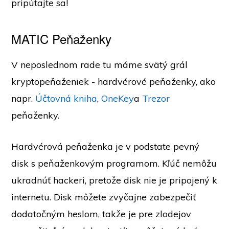
pripútajte sa!
MATIC Peňaženky
V neposlednom rade tu máme svätý grál
kryptopeňaženiek - hardvérové peňaženky, ako
napr.
Účtovná kniha
,
OneKey
a
Trezor
peňaženky.
Hardvérová peňaženka je v podstate pevný
disk s peňaženkovým programom. Kľúč nemôžu
ukradnúť hackeri, pretože disk nie je pripojený k
internetu. Disk môžete zvyčajne zabezpečiť
dodatočným heslom, takže je pre zlodejov