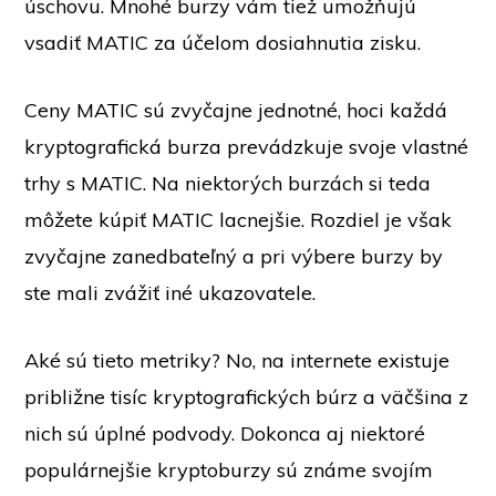
úschovu. Mnohé burzy vám tiež umožňujú
vsadiť MATIC za účelom dosiahnutia zisku.
Ceny MATIC sú zvyčajne jednotné, hoci každá
kryptografická burza prevádzkuje svoje vlastné
trhy s MATIC. Na niektorých burzách si teda
môžete kúpiť MATIC lacnejšie. Rozdiel je však
zvyčajne zanedbateľný a pri výbere burzy by
ste mali zvážiť iné ukazovatele.
Aké sú tieto metriky? No, na internete existuje
približne tisíc kryptografických búrz a väčšina z
nich sú úplné podvody. Dokonca aj niektoré
populárnejšie kryptoburzy sú známe svojím