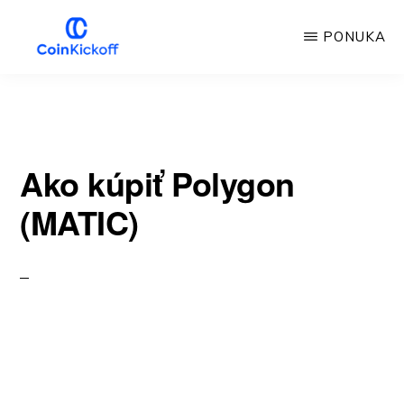
Prejsť
PONUKA
na
hlavný
VÝKOP
MINCE
obsah
Ako kúpiť Polygon
(MATIC)