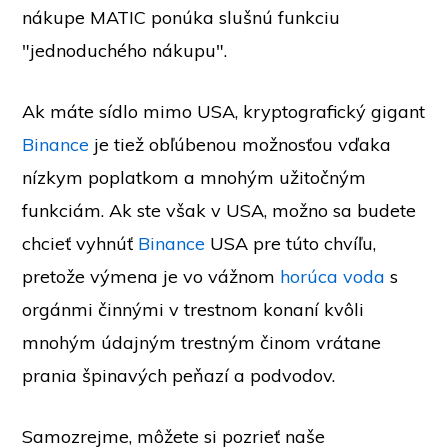
nákupe MATIC ponúka slušnú funkciu
"jednoduchého nákupu".
Ak máte sídlo mimo USA, kryptografický gigant
Binance
je tiež obľúbenou možnosťou vďaka
nízkym poplatkom a mnohým užitočným
funkciám. Ak ste však v USA, možno sa budete
chcieť vyhnúť
Binance
USA pre túto chvíľu,
pretože výmena je vo vážnom
horúca voda
s
orgánmi činnými v trestnom konaní kvôli
mnohým údajným trestným činom vrátane
prania špinavých peňazí a podvodov.
Samozrejme, môžete si pozrieť naše