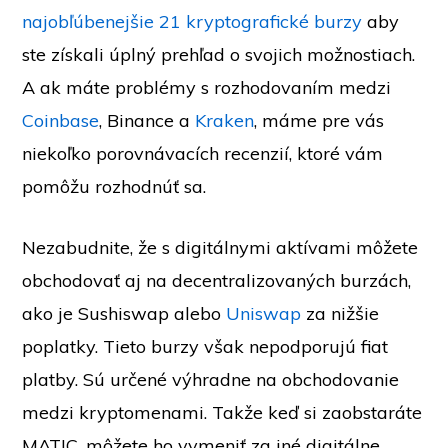
najobľúbenejšie 21 kryptografické burzy
aby
ste získali úplný prehľad o svojich možnostiach.
A ak máte problémy s rozhodovaním medzi
Coinbase
, Binance a
Kraken
, máme pre vás
niekoľko porovnávacích recenzií, ktoré vám
pomôžu rozhodnúť sa.
Nezabudnite, že s digitálnymi aktívami môžete
obchodovať aj na decentralizovaných burzách,
ako je Sushiswap alebo
Uniswap
za nižšie
poplatky. Tieto burzy však nepodporujú fiat
platby. Sú určené výhradne na obchodovanie
medzi kryptomenami. Takže keď si zaobstaráte
MATIC, môžete ho vymeniť za iné digitálne