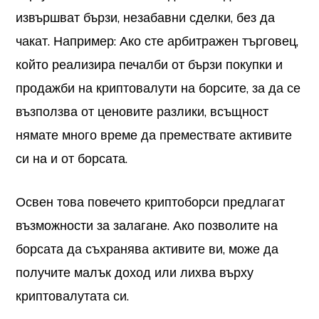
извършват бързи, незабавни сделки, без да
чакат. Например: Ако сте арбитражен търговец,
който реализира печалби от бързи покупки и
продажби на криптовалути на борсите, за да се
възползва от ценовите разлики, всъщност
нямате много време да премествате активите
си на и от борсата.
Освен това повечето криптоборси предлагат
възможности за залагане. Ако позволите на
борсата да съхранява активите ви, може да
получите малък доход или лихва върху
криптовалутата си.