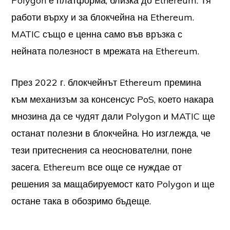
Polygon е платформа, близка до Ethereum. Тя
работи върху и за блокчейна на Ethereum.
MATIC също е ценна само във връзка с
нейната полезност в мрежата на Ethereum.
През 2022 г. блокчейнът Ethereum премина
към механизъм за консенсус PoS, което накара
мнозина да се чудят дали Polygon и MATIC ще
останат полезни в блокчейна. Но изглежда, че
тези притеснения са неоснователни, поне
засега. Ethereum все още се нуждае от
решения за мащабируемост като Polygon и ще
остане така в обозримо бъдеще.