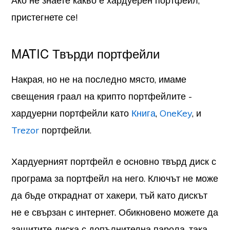
Ако не знаете какво е хардуерен портфейл,
пристегнете се!
MATIC Твърди портфейли
Накрая, но не на последно място, имаме
свещения граал на крипто портфейлите -
хардуерни портфейли като
Книга
,
OneKey
, и
Trezor
портфейли.
Хардуерният портфейл е основно твърд диск с
програма за портфейл на него. Ключът не може
да бъде откраднат от хакери, тъй като дискът
не е свързан с интернет. Обикновено можете да
защитите диска с допълнителна парола, така