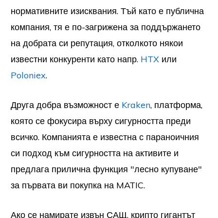
нормативните изисквания. Тъй като е публична
компания, тя е по-загрижена за поддържането
на добрата си репутация, отколкото някои
известни конкуренти като напр.
HTX
или
Poloniex
.
Друга добра възможност е
Kraken
, платформа,
която се фокусира върху сигурността преди
всичко. Компанията е известна с параноичния
си подход към сигурността на активите и
предлага прилична функция "лесно купуване"
за първата ви покупка на MATIC.
Ако се намирате извън САЩ, крипто гигантът