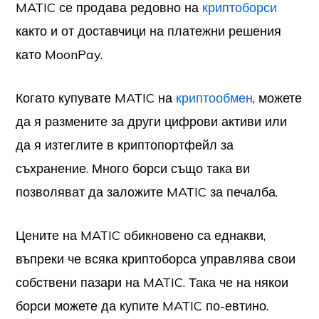
MATIC се продава редовно на
криптоборси
както и от доставчици на платежни решения
като MoonPay.
Когато купувате MATIC на
криптообмен
, можете
да я размените за други цифрови активи или
да я изтеглите в криптопортфейл за
съхранение. Много борси също така ви
позволяват да заложите MATIC за печалба.
Цените на MATIC обикновено са еднакви,
въпреки че всяка криптоборса управлява свои
собствени пазари на MATIC. Така че на някои
борси можете да купите MATIC по-евтино.