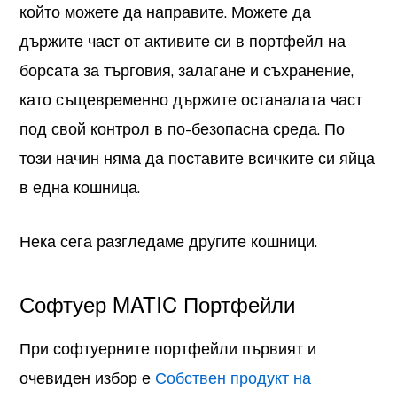
който можете да направите. Можете да
държите част от активите си в портфейл на
борсата за търговия, залагане и съхранение,
като същевременно държите останалата част
под свой контрол в по-безопасна среда. По
този начин няма да поставите всичките си яйца
в една кошница.
Нека сега разгледаме другите кошници.
Софтуер MATIC Портфейли
При софтуерните портфейли първият и
очевиден избор е
Собствен продукт на