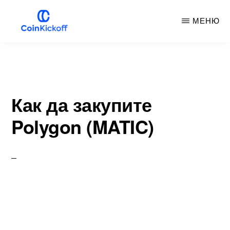
Премини
МЕНЮ
към
основното
COIN
НАЧАЛЕН
съдържание
УДАР
Как да закупите
Polygon (MATIC)