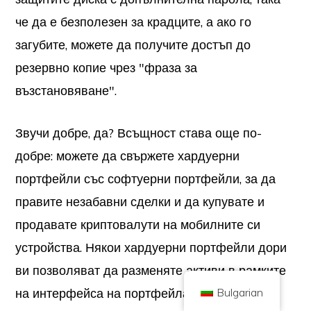
че да е безполезен за крадците, а ако го
загубите, можете да получите достъп до
резервно копие чрез "фраза за
възстановяване".
Авторско право © 2026 Brilliant British Ltd, търгуваща като Coin Kickoff
Фирмен номер 10490224
Адрес: 2 етаж 167-169 Great Portland Street, Лондон, Великобритания,
W1W 5PF
Звучи добре, да? Всъщност става още по-
Съдържанието е с информационна цел и не представлява
добре: можете да свържете хардуерни
инвестиционен съвет. Миналото представяне не е показателно за
бъдещи резултати. Инвестирането в криптовалута е свързано с риск.
портфейли със софтуерни портфейли, за да
Криптовалутата не се регулира от Органа за финансово поведение на
Обединеното кралство и не подлежи на защита по Схемата за
правите незабавни сделки и да купувате и
компенсиране на финансовите услуги на Обединеното кралство или в
обхвата на юрисдикцията на Службата на финансовия омбудсман на
Обединеното кралство. Инвестирането в криптовалута е свързано с
продавате криптовалути на мобилните си
риск и криптовалутата може да увеличи стойността си или да загуби
част или цялата си стойност. Данъкът върху капиталовите печалби
устройства. Някои хардуерни портфейли дори
може да бъде приложим към печалбите от продажби на криптовалута.
ви позволяват да разменяте активи в рамките
НАЧАЛО
ЗА
ПОЛИТИКА ЗА ПОВЕРИТЕЛНОСТ
СВЪРЖЕТЕ СЕ С НАС
Bulgarian
на интерфейса на портфейла.