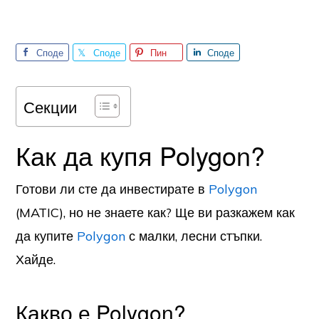
Споде
Споде
Пин
Споде
лете
лете
лете
Секции
Как да купя Polygon?
Готови ли сте да инвестирате в
Polygon
(MATIC), но не знаете как? Ще ви разкажем как
да купите
Polygon
с малки, лесни стъпки.
Хайде.
Какво е Polygon?