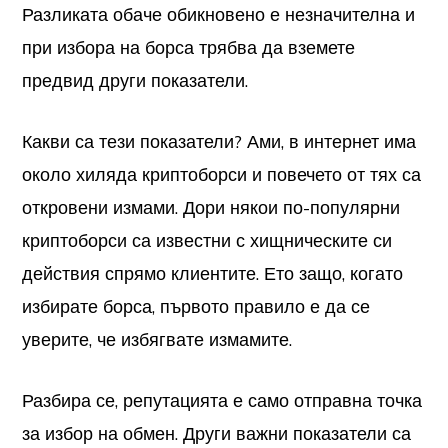
Разликата обаче обикновено е незначителна и
при избора на борса трябва да вземете
предвид други показатели.
Какви са тези показатели? Ами, в интернет има
около хиляда криптоборси и повечето от тях са
откровени измами. Дори някои по-популярни
криптоборси са известни с хищническите си
действия спрямо клиентите. Ето защо, когато
избирате борса, първото правило е да се
уверите, че избягвате измамите.
Разбира се, репутацията е само отправна точка
за избор на обмен. Други важни показатели са