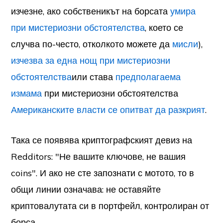
изчезне, ако собственикът на борсата
умира
при мистериозни обстоятелства
, което се
случва по-често, отколкото можете да
мисли
),
изчезва за една нощ при мистериозни
обстоятелства
или става
предполагаема
измама
при мистериозни обстоятелства
Американските власти се опитват да разкрият
.
Така се появява криптографският девиз на
Redditors: "Не вашите ключове, не вашия
coins". И ако не сте запознати с мотото, то в
общи линии означава: не оставяйте
криптовалутата си в портфейл, контролиран от
борса.