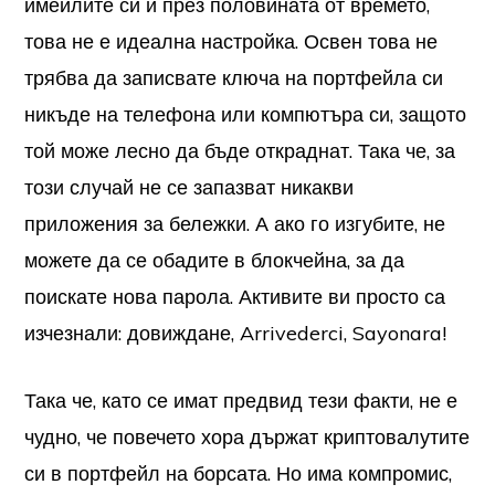
имейлите си и през половината от времето,
това не е идеална настройка. Освен това не
трябва да записвате ключа на портфейла си
никъде на телефона или компютъра си, защото
той може лесно да бъде откраднат. Така че, за
този случай не се запазват никакви
приложения за бележки. А ако го изгубите, не
можете да се обадите в блокчейна, за да
поискате нова парола. Активите ви просто са
изчезнали: довиждане,
Arrivederci, Sayonara!
Така че, като се имат предвид тези факти, не е
чудно, че повечето хора държат криптовалутите
си в портфейл на борсата. Но има компромис,