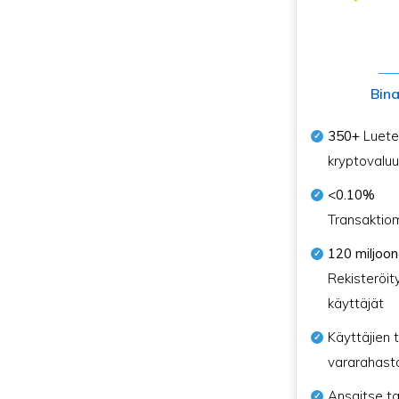
Bin
350+
Luetel
kryptovaluu
<0.10%
Transaktio
120 miljoo
Rekisteröit
käyttäjät
Käyttäjien t
vararahast
Ansaitse ta