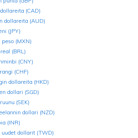
n punta (GBP)
dollareita (CAD)
n dollareita (AUD)
eni (JPY)
 peso (MXN)
 real (BRL)
enminbi (CNY)
frangi (CHF)
in dollareita (HKD)
en dollari (SGD)
kruunu (SEK)
elannin dollari (NZD)
pia (INR)
 uudet dollarit (TWD)