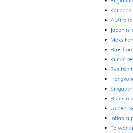
Englanni
Kanadan 
Australia
Japanin j
Meksikon
Brasilian
Kiinan r
Sveitsin 
Hongkong
Singapor
Ruotsin 
Uuden-Se
Intian ru
Taiwanin