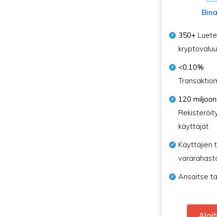
Bin
350+
Luetel
kryptovaluu
<0.10%
Transaktio
120 miljoo
Rekisteröit
käyttäjät
Käyttäjien t
vararahast
Ansaitse ta
Aloi