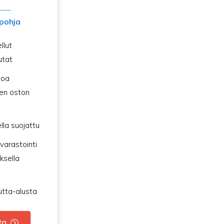
pohja
llut
utat
toa
en oston
lla suojattu
 varastointi
ksella
utta-alusta
ta