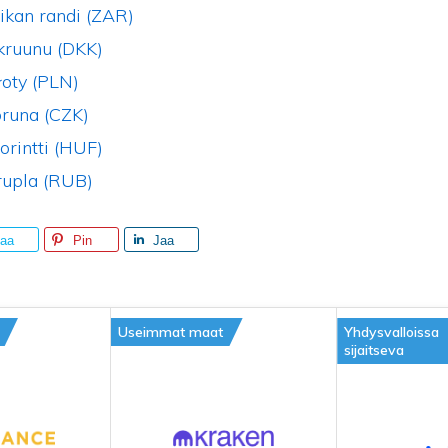
ikan randi (ZAR)
kruunu (DKK)
łoty (PLN)
oruna (CZK)
orintti (HUF)
rupla (RUB)
aa
Pin
Jaa
Useimmat maat
Yhdysvalloissa
sijaitseva