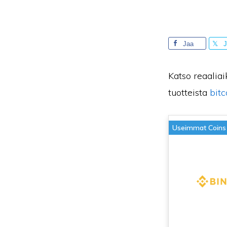
Jaa
J
Katso reaaliai
tuotteista
bitc
Useimmat Coins