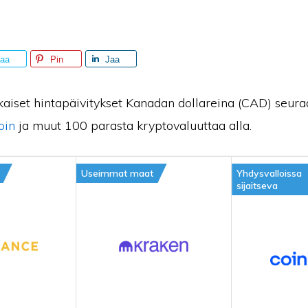
aa
Pin
Jaa
kaiset hintapäivitykset Kanadan dollareina (CAD) seura
oin
ja muut 100 parasta kryptovaluuttaa alla.
Useimmat maat
Yhdysvalloissa
sijaitseva