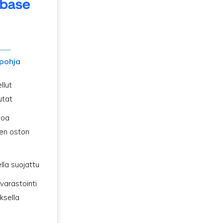
pohja
llut
utat
toa
en oston
lla suojattu
 varastointi
ksella