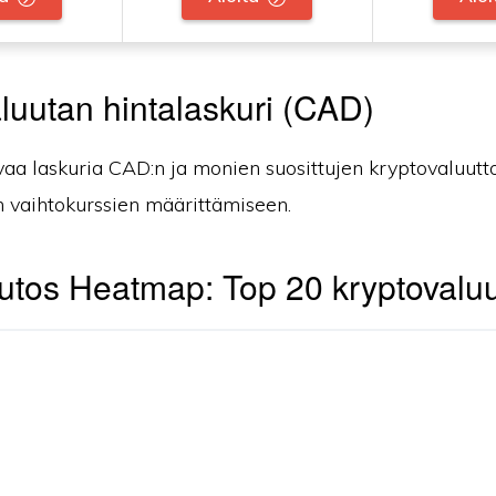
luutan hintalaskuri (CAD)
vaa laskuria CAD:n ja monien suosittujen kryptovaluutt
n vaihtokurssien määrittämiseen.
tos Heatmap: Top 20 kryptovaluu