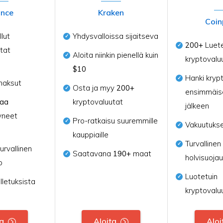
ance
Kraken
Coin
lut
Yhdysvalloissa sijaitseva
200+
Luete
tat
Aloita niinkin pienellä kuin
kryptovalu
$10
Hanki kryp
maksut
Osta ja myy
200+
ensimmäis
naa
kryptovaluutat
jälkeen
yneet
Pro-ratkaisu suuremmille
Vakuutukse
kauppiaille
Turvallinen
urvallinen
Saatavana
190+
maat
holvisuojau
o
Luotetuin
lletuksista
kryptovalu
ta
Aloita
Aloi