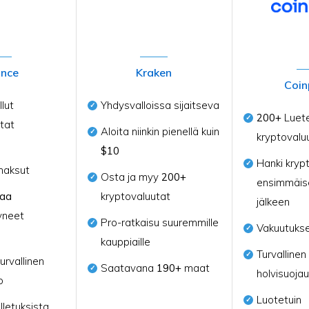
ance
Kraken
Coin
lut
Yhdysvalloissa sijaitseva
200+
Luete
tat
Aloita niinkin pienellä kuin
kryptovalu
$10
Hanki kryp
maksut
Osta ja myy
200+
ensimmäis
naa
kryptovaluutat
jälkeen
yneet
Pro-ratkaisu suuremmille
Vakuutukse
kauppiaille
Turvallinen
urvallinen
Saatavana
190+
maat
holvisuojau
o
Luotetuin
lletuksista