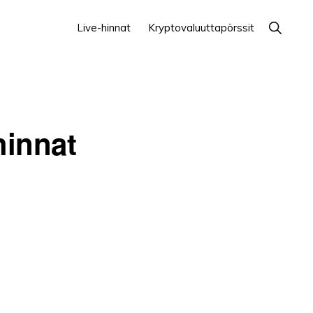
Näytä
Live-hinnat
Kryptovaluuttapörssit
haku
hinnat