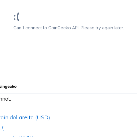
nnat:
ain dollareita (USD)
D)