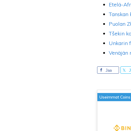
Etelä-Afr
Tanskan 
Puolan Z
Tšekin k
Unkarin f
Venäjän 
Jaa
J
Useimmat Coins