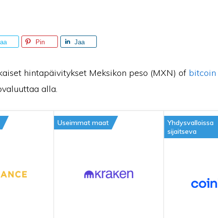
aa
Pin
Jaa
ikaiset hintapäivitykset Meksikon peso (MXN) of
bitcoin
valuuttaa alla.
Useimmat maat
Yhdysvalloissa
sijaitseva