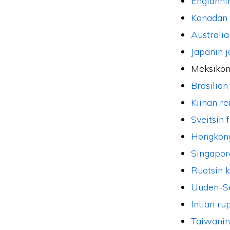
Englanni
Kanadan 
Australia
Japanin j
Meksikon
Brasilian
Kiinan r
Sveitsin 
Hongkong
Singapor
Ruotsin 
Uuden-Se
Intian ru
Taiwanin