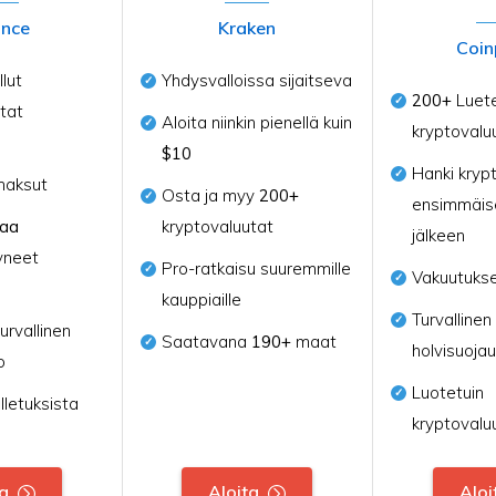
ance
Kraken
Coin
lut
Yhdysvalloissa sijaitseva
200+
Luete
tat
Aloita niinkin pienellä kuin
kryptovalu
$10
Hanki kryp
maksut
Osta ja myy
200+
ensimmäis
naa
kryptovaluutat
jälkeen
yneet
Pro-ratkaisu suuremmille
Vakuutukse
kauppiaille
Turvallinen
urvallinen
Saatavana
190+
maat
holvisuojau
o
Luotetuin
lletuksista
kryptovalu
ta
Aloita
Aloi