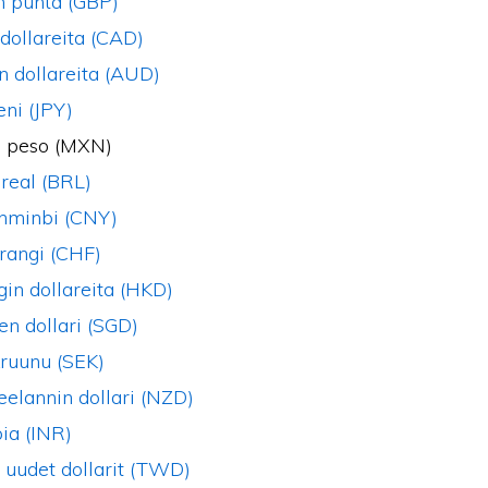
n punta (GBP)
dollareita (CAD)
n dollareita (AUD)
eni (JPY)
 peso (MXN)
 real (BRL)
enminbi (CNY)
frangi (CHF)
in dollareita (HKD)
en dollari (SGD)
kruunu (SEK)
elannin dollari (NZD)
pia (INR)
 uudet dollarit (TWD)