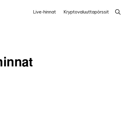
Näytä
Live-hinnat
Kryptovaluuttapörssit
haku
hinnat