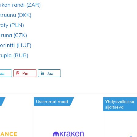
ikan randi (ZAR)
kruunu (DKK)
łoty (PLN)
oruna (CZK)
orintti (HUF)
rupla (RUB)
aa
Pin
Jaa
Useimmat maat
Yhdysvalloissa
sijaitseva