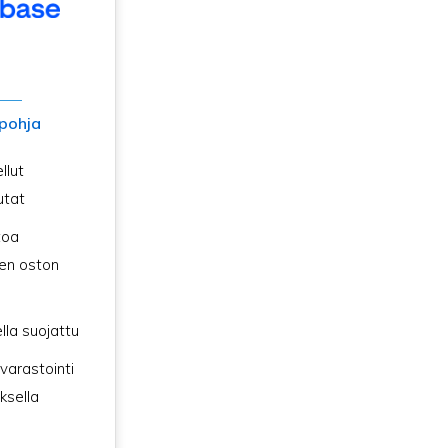
pohja
llut
utat
toa
en oston
lla suojattu
 varastointi
ksella