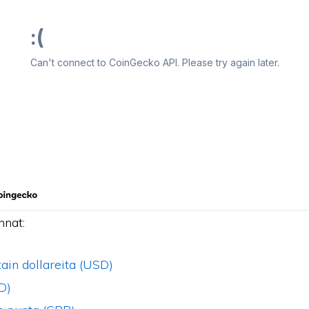
nnat:
ain dollareita (USD)
D)