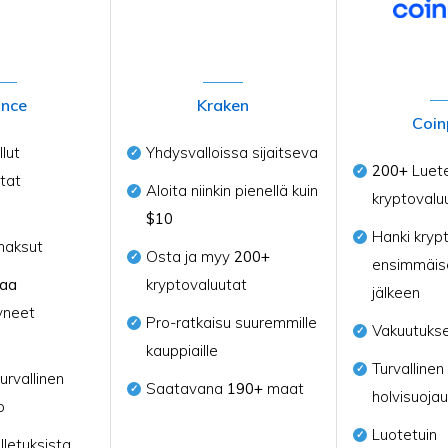
ance
Kraken
Coin
lut
Yhdysvalloissa sijaitseva
200+
Luete
tat
Aloita niinkin pienellä kuin
kryptovalu
$10
Hanki kryp
maksut
Osta ja myy
200+
ensimmäis
naa
kryptovaluutat
jälkeen
yneet
Pro-ratkaisu suuremmille
Vakuutukse
kauppiaille
Turvallinen
urvallinen
Saatavana
190+
maat
holvisuojau
o
Luotetuin
lletuksista