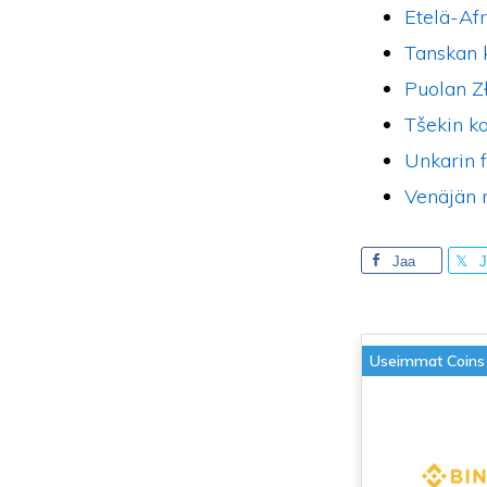
Etelä-Afr
Tanskan 
Puolan Z
Tšekin k
Unkarin f
Venäjän 
Jaa
J
Useimmat Coins