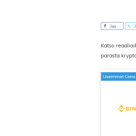
Jaa
J
Katso reaalia
parasta krypto
Useimmat Coins