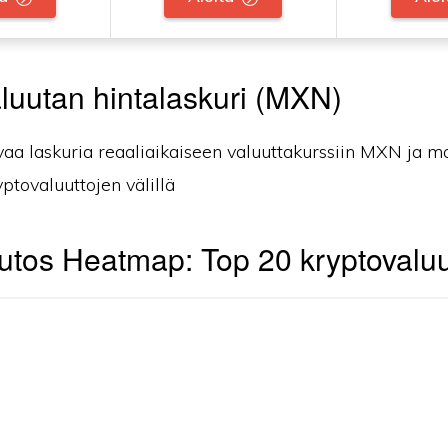
luutan hintalaskuri (MXN)
vaa laskuria reaaliaikaiseen valuuttakurssiin MXN ja m
yptovaluuttojen välillä
tos Heatmap: Top 20 kryptovaluu