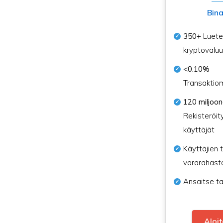
Bin
350+
Luetel
kryptovaluu
<0.10%
Transaktio
120 miljoo
Rekisteröit
käyttäjät
Käyttäjien t
vararahast
Ansaitse ta
Aloi