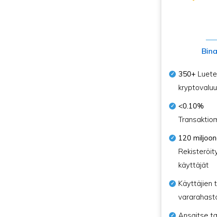
Bin
350+
Luetel
kryptovaluu
<0.10%
Transaktio
120 miljoo
Rekisteröit
käyttäjät
Käyttäjien t
vararahast
Ansaitse ta