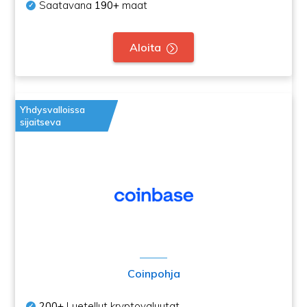
Saatavana
190+
maat
Aloita
Yhdysvalloissa
sijaitseva
Coinpohja
200+
Luetellut kryptovaluutat