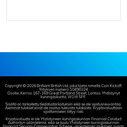
Copyright © 2026 Brilliant British Ltd, joka toimii nimellä Coin Kickoff.
Yrityksen numero 10490224
Osoite: Kerros 167-169 Great Portland Street, Lontoo, Yhdistynyt
kuningaskunta, W1W 5PF.
Sisältö on tarkoitettu tiedotustarkoituksiin eikä se ole sijoitusneuvontaa.
Aiemmat tulokset eivät ole osoitus tulevista tuloksista. Kryptovaluuttaan
sijoittamiseen liittyy riski.
Kryptovaluutta ei ole Yhdistyneen kuningaskunnan Financial Conduct
Authorityn sääntelemä, eikä se kuulu Yhdistyneen kuningaskunnan
Financial Services Compensation Scheme -järjestelmän mukaisen suojan