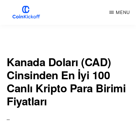
Ana
MENU
içeriğe
atla
COIN
BAŞLAMA
VURUŞU
Kanada Doları (CAD)
Cinsinden En İyi 100
Canlı Kripto Para Birimi
Fiyatları