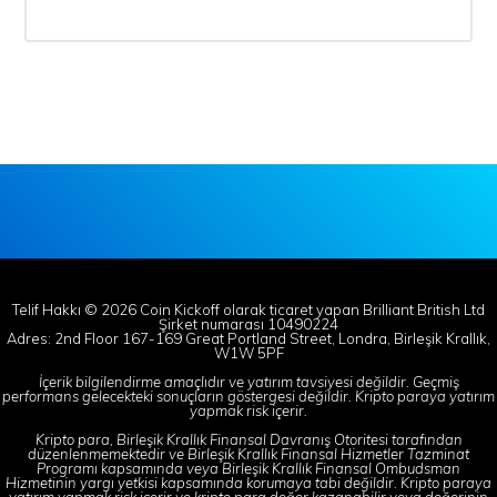
Telif Hakkı © 2026 Coin Kickoff olarak ticaret yapan Brilliant British Ltd
Şirket numarası 10490224
Adres: 2nd Floor 167-169 Great Portland Street, Londra, Birleşik Krallık,
W1W 5PF
İçerik bilgilendirme amaçlıdır ve yatırım tavsiyesi değildir. Geçmiş
performans gelecekteki sonuçların göstergesi değildir. Kripto paraya yatırım
yapmak risk içerir.
Kripto para, Birleşik Krallık Finansal Davranış Otoritesi tarafından
düzenlenmemektedir ve Birleşik Krallık Finansal Hizmetler Tazminat
Programı kapsamında veya Birleşik Krallık Finansal Ombudsman
Hizmetinin yargı yetkisi kapsamında korumaya tabi değildir. Kripto paraya