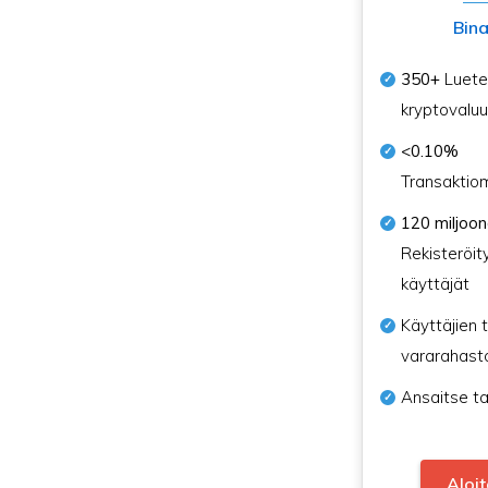
Bin
350+
Luetel
kryptovaluu
<0.10%
Transaktio
120 miljoo
Rekisteröit
käyttäjät
Käyttäjien t
vararahast
Ansaitse ta
Aloi