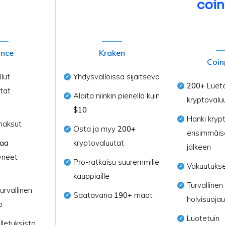
ance
Kraken
Coin
lut
Yhdysvalloissa sijaitseva
200+
Luete
tat
Aloita niinkin pienellä kuin
kryptovalu
$10
Hanki kryp
maksut
Osta ja myy
200+
ensimmäis
naa
kryptovaluutat
jälkeen
yneet
Pro-ratkaisu suuremmille
Vakuutukse
kauppiaille
Turvallinen
urvallinen
Saatavana
190+
maat
holvisuojau
o
Luotetuin
lletuksista