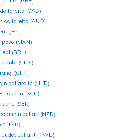
n punta (GBP)
dollareita (CAD)
n dollareita (AUD)
eni (JPY)
 peso (MXN)
 real (BRL)
enminbi (CNY)
frangi (CHF)
in dollareita (HKD)
en dollari (SGD)
kruunu (SEK)
elannin dollari (NZD)
pia (INR)
 uudet dollarit (TWD)