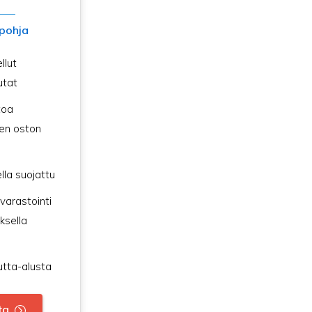
pohja
llut
utat
toa
en oston
lla suojattu
 varastointi
ksella
utta-alusta
ta