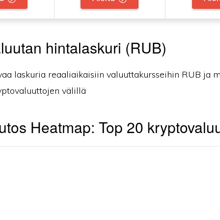
luutan hintalaskuri (RUB)
vaa laskuria reaaliaikaisiin valuuttakursseihin RUB ja 
yptovaluuttojen välillä
tos Heatmap: Top 20 kryptovaluu