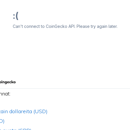
nnat:
ain dollareita (USD)
D)