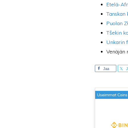
Etelä-Afr
Tanskan 
Puolan Z
Tšekin k
Unkarin f
Venäjän 
Jaa
J
Useimmat Coins