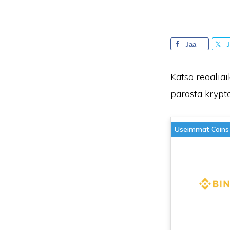
Jaa
J
Katso reaaliai
parasta krypto
Useimmat Coins