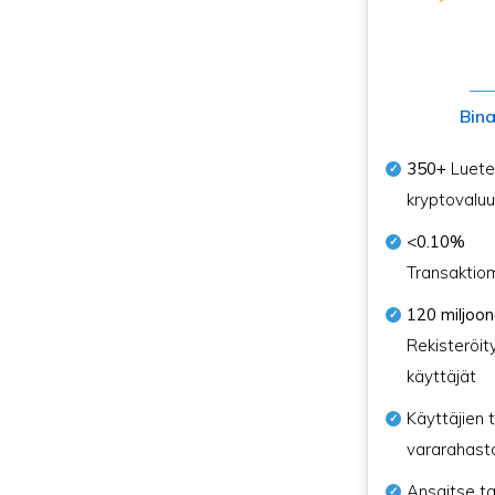
Bin
350+
Luetel
kryptovaluu
<0.10%
Transaktio
120 miljoo
Rekisteröit
käyttäjät
Käyttäjien t
vararahast
Ansaitse ta