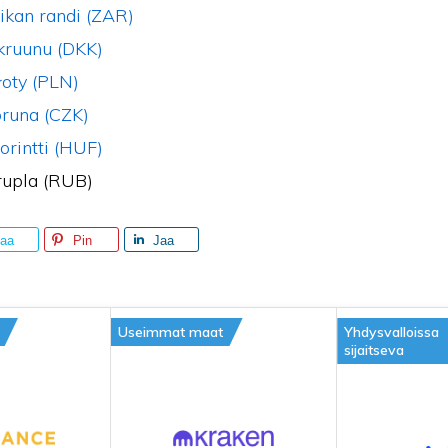
ikan randi (ZAR)
kruunu (DKK)
łoty (PLN)
oruna (CZK)
orintti (HUF)
rupla (RUB)
aa
Pin
Jaa
Useimmat maat
Yhdysvalloissa
sijaitseva