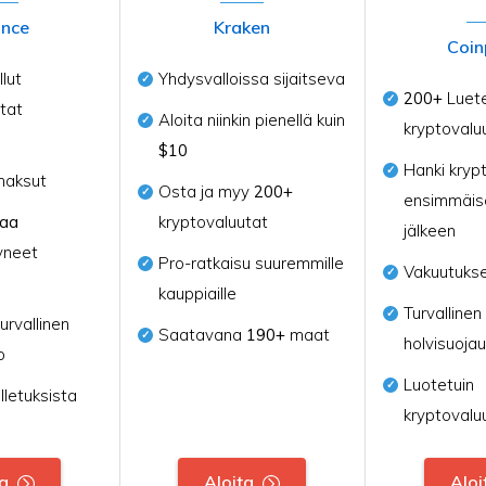
ance
Kraken
Coin
lut
Yhdysvalloissa sijaitseva
200+
Luete
tat
Aloita niinkin pienellä kuin
kryptovalu
$10
Hanki kryp
maksut
Osta ja myy
200+
ensimmäis
naa
kryptovaluutat
jälkeen
yneet
Pro-ratkaisu suuremmille
Vakuutukse
kauppiaille
Turvallinen
urvallinen
Saatavana
190+
maat
holvisuojau
o
Luotetuin
lletuksista
kryptovalu
ta
Aloita
Aloi