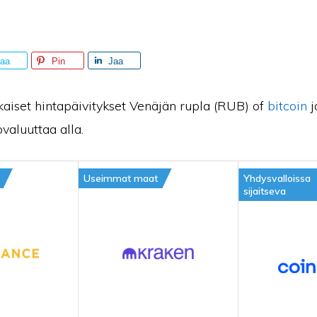
aa
Pin
Jaa
kaiset hintapäivitykset Venäjän rupla (RUB) of
bitcoin
j
valuuttaa alla.
Useimmat maat
Yhdysvalloissa
sijaitseva