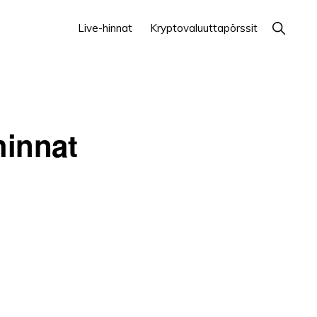
Näytä
Live-hinnat
Kryptovaluuttapörssit
haku
hinnat