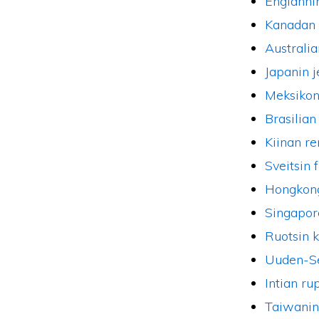
Englanni
Kanadan 
Australia
Japanin j
Meksikon
Brasilian
Kiinan r
Sveitsin 
Hongkong
Singapor
Ruotsin 
Uuden-Se
Intian ru
Taiwanin