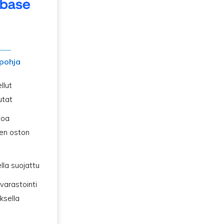
pohja
llut
utat
toa
en oston
lla suojattu
 varastointi
ksella