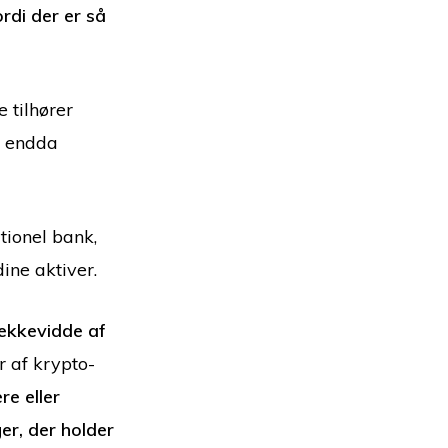
rdi der er så
e tilhører
er endda
tionel bank,
dine aktiver.
rækkevidde af
r af krypto-
e eller
er, der holder