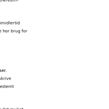
imidlertid
e har brug for
ser
,
skrive
bestemt