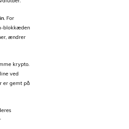
alutaer.
in
. For
um-blokkæden
ner, ændrer
emme krypto.
line ved
er er gemt på
deres
r