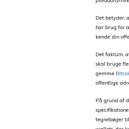
pseudonymite
Det betyder, a
har brug for a
kende din offe
Det faktum, a
skal bruge fle
gemme
Bitco
offentlige adr
På grund af de
specifikatione
tegnebøger til
wallets, der 