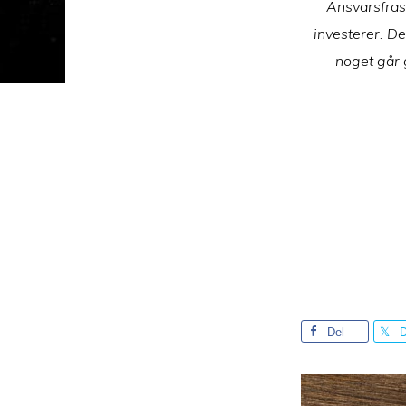
Ansvarsfrask
investerer. De
noget går 
Del
D