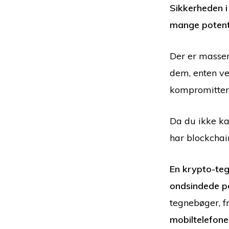
Sikkerheden i 
mange potenti
Der er masser 
dem, enten v
kompromittere
Da du ikke kan
har blockchai
En krypto-teg
ondsindede pe
tegnebøger, f
mobiltelefone