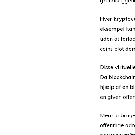
grundlæggend
Hver kryptova
eksempel kan
uden at forla
coins blot der
Disse virtuel
Da blockchain
hjælp af en b
en given offen
Men da bruger
offentlige adr