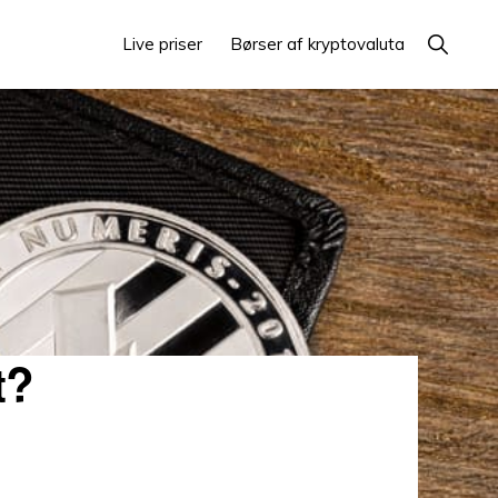
Vis
Live priser
Børser af kryptovaluta
søgning
t?