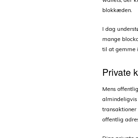
blokkæden.
I dag underst
mange blockch
til at gemme i
Private 
Mens offentli
almindeligvi
transaktioner
offentlig adre