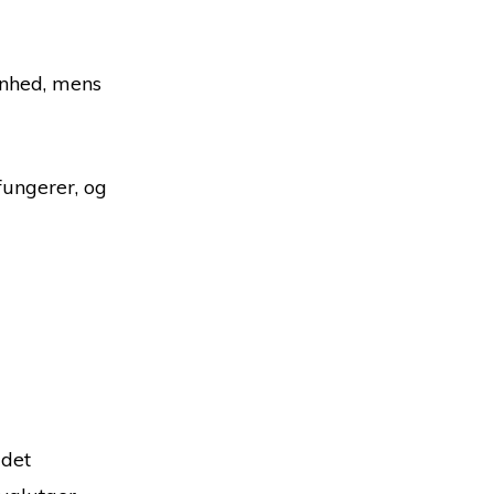
enhed, mens
fungerer, og
 det