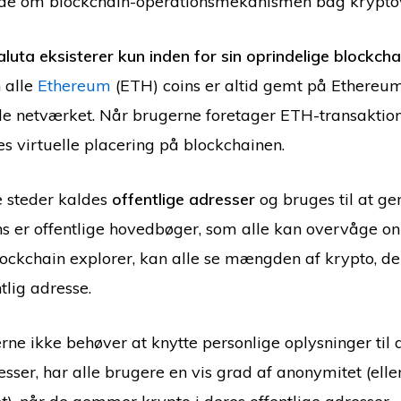
e om blockchain-operationsmekanismen bag kryptov
luta eksisterer kun inden for sin oprindelige blockcha
 alle
Ethereum
(ETH) coins er altid gemt på Ethere
de netværket. Når brugerne foretager ETH-transaktio
es virtuelle placering på blockchainen.
le steder kaldes
offentlige adresser
og bruges til at g
s er offentlige hovedbøger, som alle kan overvåge on
lockchain explorer, kan alle se mængden af krypto, d
tlig adresse.
ne ikke behøver at knytte personlige oplysninger til 
esser, har alle brugere en vis grad af anonymitet (elle