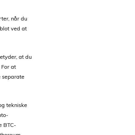
rter, når du
blot ved at
etyder, at du
 For at
e separate
og tekniske
pto-
ke BTC-
Ethereum-