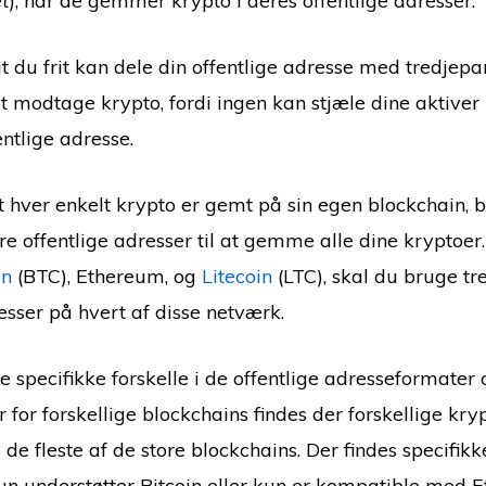
t
), når de gemmer krypto i deres offentlige adresser.
t du frit kan dele din offentlige adresse med tredjepa
t modtage krypto, fordi ingen kan stjæle dine aktiver 
ntlige adresse.
t hver enkelt krypto er gemt på sin egen blockchain, b
re offentlige adresser til at gemme alle dine kryptoer.
in
(BTC), Ethereum, og
Litecoin
(LTC), skal du bruge tr
esser på hvert af disse netværk.
 specifikke forskelle i de offentlige adresseformater 
r for forskellige blockchains findes der forskellige kry
 de fleste af de store blockchains. Der findes specifik
kun understøtter Bitcoin eller kun er kompatible med 