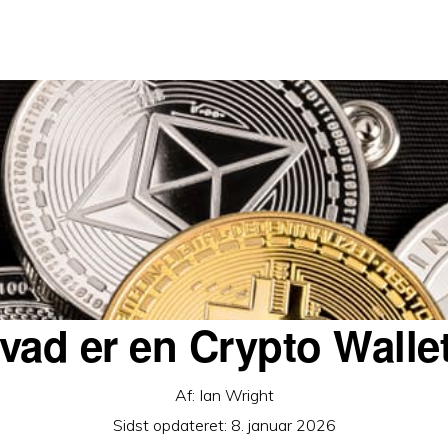
vad er en Crypto Walle
Af:
Ian Wright
Sidst opdateret:
8. januar 2026