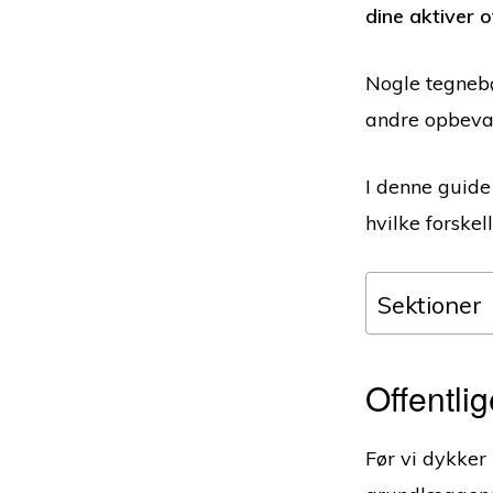
dine aktiver o
Nogle tegnebø
andre opbevar
I denne guide
hvilke forske
Sektioner
Offentli
Før vi dykker