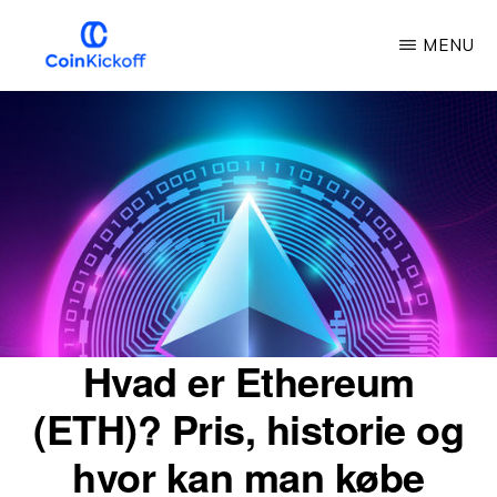
Gå
MENU
til
hovedindhold
COIN
KICKOFF
Hvad er Ethereum
(ETH)? Pris, historie og
hvor kan man købe