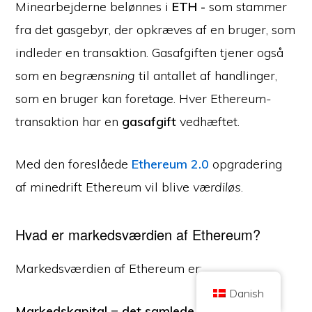
Minearbejderne belønnes i
ETH -
som stammer
fra det gasgebyr, der opkræves af en bruger, som
indleder en transaktion. Gasafgiften tjener også
som en
begrænsning
til antallet af handlinger,
som en bruger kan foretage. Hver Ethereum-
Copyright © 2026 Brilliant British Ltd, der handler som Coin Kickoff
transaktion har en
gasafgift
vedhæftet.
Virksomhedsnummer 10490224
Adresse: 2. etage 167-169 Great Portland Street, London,
Storbritannien, W1W 5PF
Indholdet er til oplysningsformål og er ikke investeringsrådgivning. Tidligere
Med den foreslåede
Ethereum 2.0
opgradering
resultater er ikke vejledende for fremtidige resultater. Investering i
kryptovaluta er forbundet med risiko.
af minedrift Ethereum vil blive
værdiløs
.
Kryptovaluta er ikke reguleret af den britiske Financial Conduct Authority og
er ikke omfattet af beskyttelse i henhold til UK Financial Services
Compensation Scheme eller inden for den britiske Financial Ombudsman
Service' kompetenceområde. Investering i kryptovaluta er forbundet med
risiko, og kryptovaluta kan stige i værdi eller miste en del af eller hele
Hvad er markedsværdien af Ethereum?
værdien. Kapitalvindingsskat kan være gældende for overskud fra salg af
kryptovaluta.
Markedsværdien af Ethereum er:
HJEM
OM
POLITIK OM BESKYTTELSE AF PERSONLIGE OPLYSNINGER
KONTAKT OS
Danish
Markedskapital = det samlede antal coin'er i