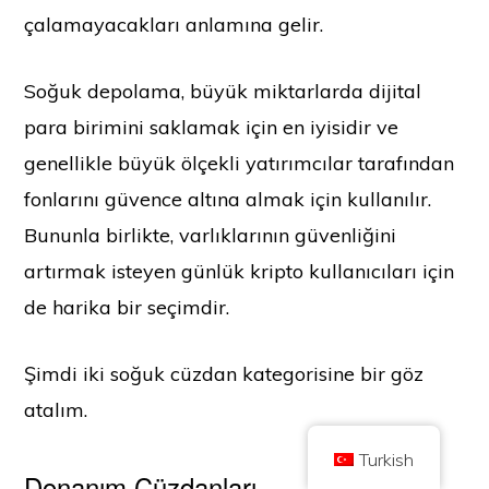
çalamayacakları anlamına gelir.
Soğuk depolama, büyük miktarlarda dijital
para birimini saklamak için en iyisidir ve
genellikle büyük ölçekli yatırımcılar tarafından
Telif Hakkı © 2026 Coin Kickoff olarak ticaret yapan Brilliant British Ltd
Şirket numarası 10490224
fonlarını güvence altına almak için kullanılır.
Adres: 2nd Floor 167-169 Great Portland Street, Londra, Birleşik Krallık,
W1W 5PF
Bununla birlikte, varlıklarının güvenliğini
İçerik bilgilendirme amaçlıdır ve yatırım tavsiyesi değildir. Geçmiş
performans gelecekteki sonuçların göstergesi değildir. Kripto paraya yatırım
artırmak isteyen günlük kripto kullanıcıları için
yapmak risk içerir.
Kripto para, Birleşik Krallık Finansal Davranış Otoritesi tarafından
de harika bir seçimdir.
düzenlenmemektedir ve Birleşik Krallık Finansal Hizmetler Tazminat
Programı kapsamında veya Birleşik Krallık Finansal Ombudsman
Hizmetinin yargı yetkisi kapsamında korumaya tabi değildir. Kripto paraya
yatırım yapmak risk içerir ve kripto para değer kazanabilir veya değerinin
Şimdi iki soğuk cüzdan kategorisine bir göz
bir kısmını ya da tamamını kaybedebilir. Kripto para satışlarından elde
edilen kârlar için sermaye kazancı vergisi uygulanabilir.
atalım.
EV
HAKKINDA
GIZLILIK POLITIKASI
BIZE ULAŞIN
Turkish
Donanım Cüzdanları