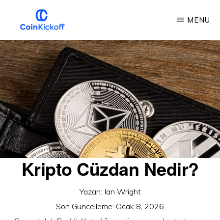
Ana
MENU
içeriğe
atla
COIN
BAŞLAMA
VURUŞU
Kripto Cüzdan Nedir?
Yazan:
Ian Wright
Son Güncelleme:
Ocak 8, 2026