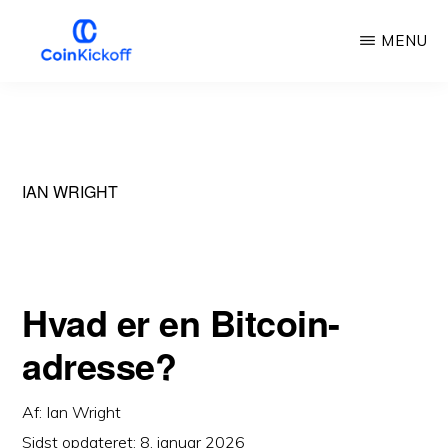
Gå
MENU
til
hovedindhold
COIN
KICKOFF
IAN WRIGHT
Hvad er en Bitcoin-
adresse?
Af:
Ian Wright
Sidst opdateret:
8. januar 2026