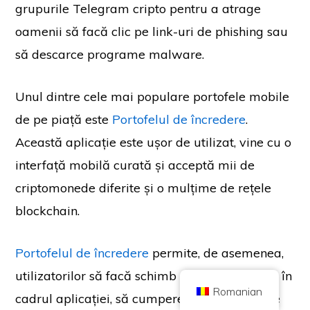
grupurile Telegram cripto pentru a atrage
oamenii să facă clic pe link-uri de phishing sau
să descarce programe malware.
Copyright © 2026 Brilliant British Ltd comercializat sub numele de Coin
Unul dintre cele mai populare portofele mobile
Kickoff
Număr de firmă 10490224
de pe piață este
Portofelul de încredere
.
Adresă: 2nd Floor 167-169 Great Portland Street, Londra, Regatul Unit,
W1W 5PF
Această aplicație este ușor de utilizat, vine cu o
Conținutul are un scop informativ și nu reprezintă consultanță de investiții.
Performanțele trecute nu sunt un indicator al rezultatelor viitoare. Investiția
interfață mobilă curată și acceptă mii de
în criptomonede vine cu riscuri.
Criptomoneda nu este reglementată de Autoritatea de Conduită Financiară
criptomonede diferite și o mulțime de rețele
din Regatul Unit și nu face obiectul protecției în cadrul Planului de
compensare a serviciilor financiare din Regatul Unit sau în sfera de
blockchain.
competență a Serviciului Ombudsmanului financiar din Regatul Unit.
Investiția în criptomonede vine cu riscuri, iar criptomonedele pot crește în
valoare sau pot pierde o parte sau întreaga valoare. Impozitul pe câștigurile
de capital poate fi aplicabil profiturilor obținute din vânzările de
criptomonede.
Portofelul de încredere
permite, de asemenea,
ACASĂ
DESPRE
POLITICA DE CONFIDENȚIALITATE
CONTACTAȚI-NE
utilizatorilor să facă schimb de criptomonede în
Romanian
cadrul aplicației, să cumpere diverse monede