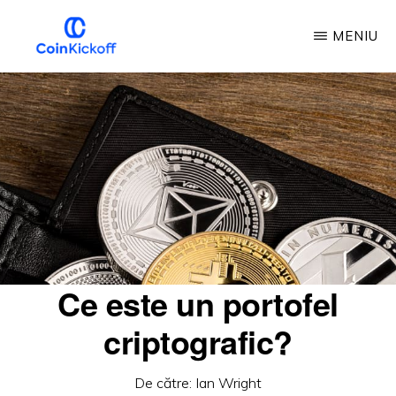
Treci
MENIU
la
conținutul
LOVITURA
DE
principal
ÎNCEPERE
A
MONEDEI
Ce este un portofel
criptografic?
De către:
Ian Wright