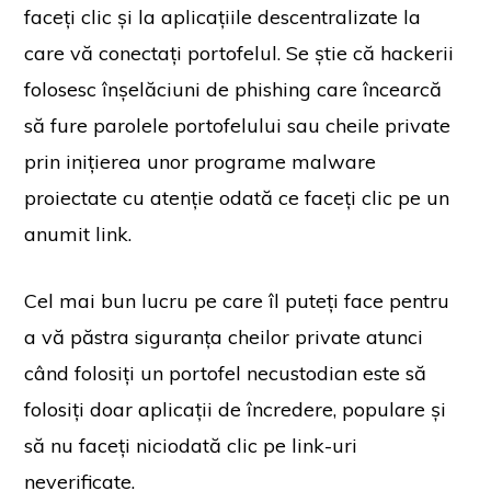
faceți clic și la aplicațiile descentralizate la
care vă conectați portofelul. Se știe că hackerii
folosesc înșelăciuni de phishing care încearcă
să fure parolele portofelului sau cheile private
prin inițierea unor programe malware
proiectate cu atenție odată ce faceți clic pe un
anumit link.
Cel mai bun lucru pe care îl puteți face pentru
a vă păstra siguranța cheilor private atunci
când folosiți un portofel necustodian este să
folosiți doar aplicații de încredere, populare și
să nu faceți niciodată clic pe link-uri
neverificate.