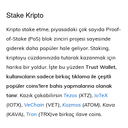
Stake Kripto
Kripto stake etme, piyasadaki çok sayıda Proof-
of-Stake (PoS) blok zinciri projesi sayesinde
giderek daha popüler hale geliyor. Staking,
kriptoyu cüzdanınızda tutarak kazanmak için
harika bir yoldur. İşte bu yüzden
Trust Wallet,
kullanıcıların sadece birkaç tıklama ile çeşitli
popüler coins'lere bahis yapmalarına olanak
tanır
. Kazık çakabilirsin
Tezos
(XTZ),
IoTeX
(IOTX),
VeChain
(VET),
Kozmos
(ATOM), Kava
(KAVA),
Tron
(TRX)
ve birkaç ilave coins.