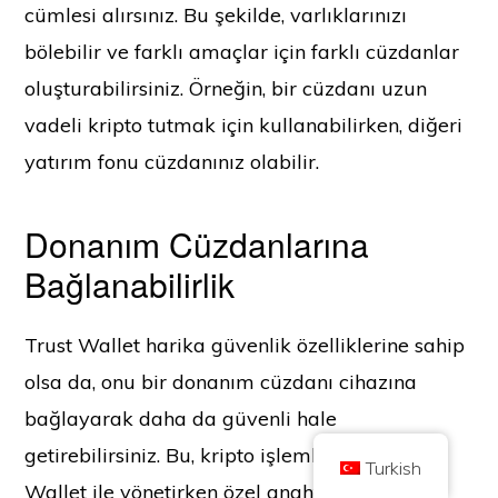
cümlesi alırsınız. Bu şekilde, varlıklarınızı
bölebilir ve farklı amaçlar için farklı cüzdanlar
oluşturabilirsiniz. Örneğin, bir cüzdanı uzun
vadeli kripto tutmak için kullanabilirken, diğeri
yatırım fonu cüzdanınız olabilir.
Telif Hakkı © 2026 Coin Kickoff olarak ticaret yapan Brilliant British Ltd
Şirket numarası 10490224
Adres: 2nd Floor 167-169 Great Portland Street, Londra, Birleşik Krallık,
W1W 5PF
Donanım Cüzdanlarına
İçerik bilgilendirme amaçlıdır ve yatırım tavsiyesi değildir. Geçmiş
performans gelecekteki sonuçların göstergesi değildir. Kripto paraya yatırım
Bağlanabilirlik
yapmak risk içerir.
Kripto para, Birleşik Krallık Finansal Davranış Otoritesi tarafından
düzenlenmemektedir ve Birleşik Krallık Finansal Hizmetler Tazminat
Programı kapsamında veya Birleşik Krallık Finansal Ombudsman
Trust Wallet harika güvenlik özelliklerine sahip
Hizmetinin yargı yetkisi kapsamında korumaya tabi değildir. Kripto paraya
yatırım yapmak risk içerir ve kripto para değer kazanabilir veya değerinin
olsa da, onu bir donanım cüzdanı cihazına
bir kısmını ya da tamamını kaybedebilir. Kripto para satışlarından elde
edilen kârlar için sermaye kazancı vergisi uygulanabilir.
bağlayarak daha da güvenli hale
EV
HAKKINDA
GIZLILIK POLITIKASI
BIZE ULAŞIN
getirebilirsiniz. Bu, kripto işlemlerinizi Trust
Turkish
Wallet ile yönetirken özel anahtarlarınızı