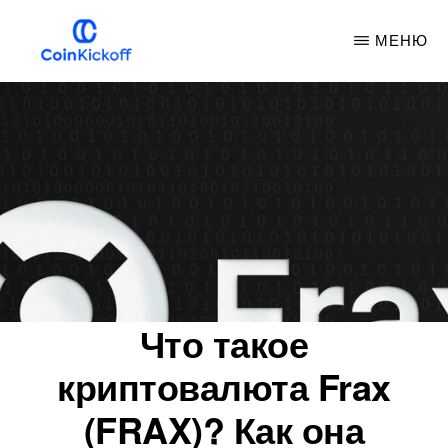
Перейти
МЕНЮ
к
основному
БРОСОК
МОНЕТЫ
содержанию
Что такое
криптовалюта Frax
(FRAX)? Как она